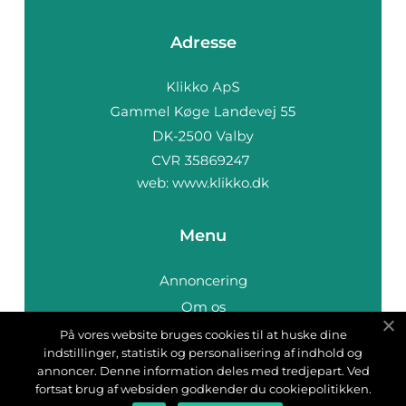
Adresse
web:
www.klikko.dk
Menu
Annoncering
Om os
Cookies
På vores website bruges cookies til at huske dine
indstillinger, statistik og personalisering af indhold og
Kontakt os
annoncer. Denne information deles med tredjepart. Ved
Sitemap
fortsat brug af websiden godkender du cookiepolitikken.