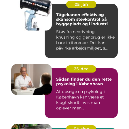
05. jan
Tågekanon effektiv og
skånsom støvkontrol på
byggeplads og i industri
Støv fra nedrivning,
knusning og genbrug er ikke
bare irriterende. Det kan
påvirke arbejdsmiljøet, s...
25. dec
Sådan finder du den rette
psykolog i København
At opsøge en psykolog i
København kan være et
klogt skridt, hvis man
oplever men...
04. dec