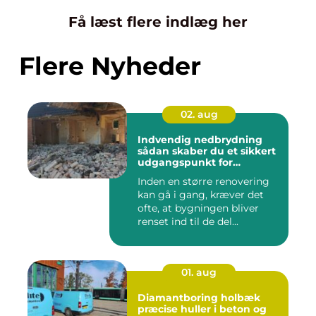
Få læst flere indlæg her
Flere Nyheder
02. aug
Indvendig nedbrydning
sådan skaber du et sikkert
udgangspunkt for
renovering
Inden en større renovering
kan gå i gang, kræver det
ofte, at bygningen bliver
renset ind til de del...
01. aug
Diamantboring holbæk
præcise huller i beton og