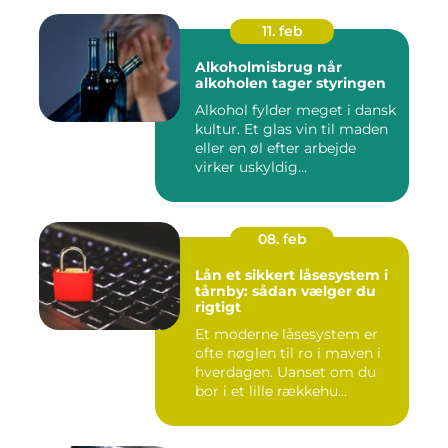
11. feb
Alkoholmisbrug når
alkoholen tager styringen
Alkohol fylder meget i dansk
kultur. Et glas vin til maden
eller en øl efter arbejde
virker uskyldig...
08. feb
Lån et sikkert låsesystem i
tårnby: sådan vælger du
rigtigt
Et moderne låsesystem er
ofte nøglen til ro i maven i
hverdagen. Uanset om du
bor i et lille rækkehu...