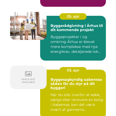
so...
05. apr
Byggerådgivning i Århus til
dit kommende projekt
Byggeprojekter i og
omkring Århus er blevet
mere komplekse med nye
energikrav, detaljerede lok...
03. apr
Byggesagkyndig aabenraa
sådan får du styr på dit
byggeri
Når du står overfor at købe,
sælge eller renovere en bolig
i Aabenraa, kan det være
svært at gennems...