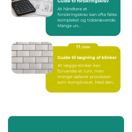
Guide til forsikringskrav
At håndtere et
forsikringskrav kan ofte føles
komplekst og tidskrævende.
Mange un...
17. nov
Guide til lægning af klinker
At lægge klinker kan
forvandle et rum, men
mange oplever processen
som kompliceret. Med den
re...