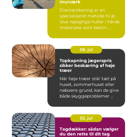
murværk
Diamantboring er en
specialiseret metode til at
lave nøjagtige huller i hårde
materialer som beton, ...
06. jul
Topkapning jægerspris
sikker beskæring af høje
træer
Når høje træer står tæt på
huset, sommerhuset eller
naboens grund, kan de give
både skyggeproblemer ...
02. jul
Tagdækker: sådan vælger
du den rette til dit tag