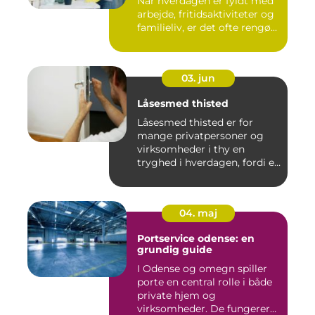
Når hverdagen er fyldt med
arbejde, fritidsaktiviteter og
familieliv, er det ofte rengø...
03. jun
Låsesmed thisted
Låsesmed thisted er for
mange privatpersoner og
virksomheder i thy en
tryghed i hverdagen, fordi en
...
04. maj
Portservice odense: en
grundig guide
I Odense og omegn spiller
porte en central rolle i både
private hjem og
virksomheder. De fungerer