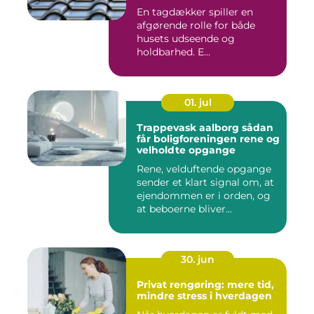
En tagdækker spiller en
afgørende rolle for både
husets udseende og
holdbarhed. E...
01. jul
Trappevask aalborg sådan
får boligforeningen rene og
velholdte opgange
Rene, velduftende opgange
sender et klart signal om, at
ejendommen er i orden, og
at beboerne bliver...
30. jun
Privat rengøring: mere tid,
mindre stress i hverdagen