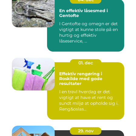
En effektiv låsesmed i
Gentofte
I Gentofte og omegn er det
vigtigt at kunne stole på en
hurtig og effektiv
låseservice, ...
01. dec
Effektiv rengøring i
Roskilde med gode
resultater
I en travl hverdag er det
vigtigt at have et rent og
sundt miljø at opholde sig i.
Reng&oslas...
29. nov