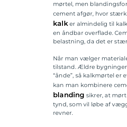
mørtel, men blandingsforh
cement afgør, hvor stærk
kalk
er almindelig til kal
en åndbar overflade. Ce
belastning, da det er st
Når man vælger materiale,
tilstand. Ældre bygninger 
“ånde”, så kalkmørtel er 
kan man kombinere cementp
blanding
sikrer, at mør
tynd, som vil løbe af væg
revner.