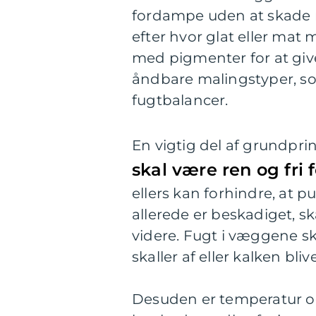
fordampe uden at skade mu
efter hvor glat eller mat
med pigmenter for at giv
åndbare malingstyper, s
fugtbalancer.
En vigtig del af grundpri
skal være ren og fri
ellers kan forhindre, at 
allerede er beskadiget, sk
videre. Fugt i væggene sk
skaller af eller kalken bliv
Desuden er temperatur og 