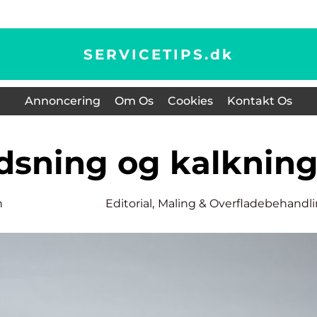
SERVICETIPS.
dk
Annoncering
Om Os
Cookies
Kontakt Os
udsning og kalknin
n
Editorial
,
Maling & Overfladebehandl