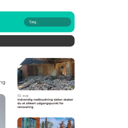
g
ing
02. aug
Indvendig nedbrydning sådan skaber
du et sikkert udgangspunkt for
renovering