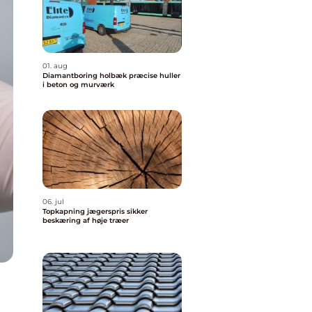
01. aug
Diamantboring holbæk præcise huller
i beton og murværk
06. jul
Topkapning jægerspris sikker
beskæring af høje træer