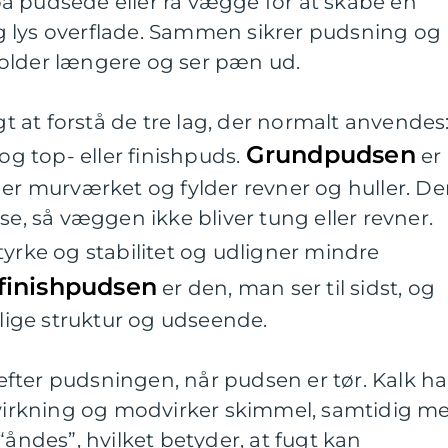
å pudsede eller rå vægge for at skabe en
 lys overflade. Sammen sikrer pudsning og
older længere og ser pæn ud.
igt at forstå de tre lag, der normalt anvendes
Grundpudsen
 top- eller finishpuds.
er
ner murværket og fylder revner og huller. D
se, så væggen ikke bliver tung eller revner.
tyrke og stabilitet og udligner mindre
 finishpudsen
er den, man ser til sidst, og
ige struktur og udseende.
fter pudsningen, når pudsen er tør. Kalk ha
l virkning og modvirker skimmel, samtidig m
“åndes”, hvilket betyder, at fugt kan