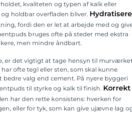
oldet, kvaliteten og typen af kalk eller
Hydratisere
 og holdbar overfladen bliver.
kning, fordi den er let at arbejde med og giv
mentpuds bruges ofte på steder med ekstra
ærkere, men mindre åndbart.
 er det vigtigt at tage hensyn til murværke
har ofte tegl eller sten, som skal kunne
et bedre valg end cement. På nyere byggeri
Korrekt
uds til styrke og kalk til finish.
tlen har den rette konsistens: hverken for
gen, eller for tyk, som kan give ujævne lag o