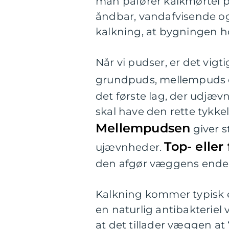
man påfører kalkmørtel p
åndbar, vandafvisende og
kalkning, at bygningen h
Når vi pudser, er det vigt
grundpuds, mellempuds og
det første lag, der udjæv
skal have den rette tykkel
Mellempudsen
giver s
Top- eller
ujævnheder.
den afgør væggens endel
Kalkning kommer typisk e
en naturlig antibakterie
at det tillader væggen at 