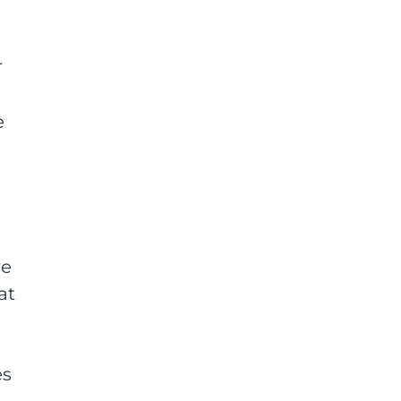
r
e
re
at
es