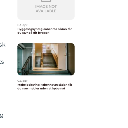
03. apr
Byggesagkyndig aabenraa sådan får
du styr på dit byggeri
sk
.
ts
02. apr
Møbelpolstring københavn: sådan får
du nye møbler uden at købe nyt
ng