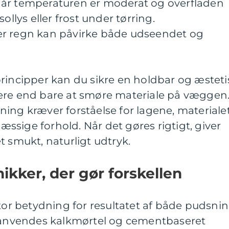
når temperaturen er moderat og overfladen
ollys eller frost under tørring.
er regn kan påvirke både udseendet og
rincipper kan du sikre en holdbar og æsteti
ere end bare at smøre materiale på væggen
ing kræver forståelse for lagene, materiale
sige forhold. Når det gøres rigtigt, giver
t smukt, naturligt udtryk.
ikker, der gør forskellen
stor betydning for resultatet af både pudsni
t anvendes kalkmørtel og cementbaseret