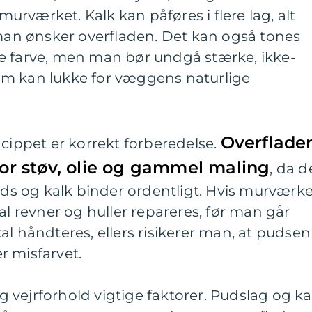
rværket. Kalk kan påføres i flere lag, alt
 man ønsker overfladen. Det kan også tones
e farve, men man bør undgå stærke, ikke-
om kan lukke for væggens naturlige
Overflade
ncippet er korrekt forberedelse.
 for støv, olie og gammel maling
, da d
puds og kalk binder ordentligt. Hvis murværk
al revner og huller repareres, før man går
al håndteres, ellers risikerer man, at pudsen
er misfarvet.
vejrforhold vigtige faktorer. Pudslag og ka