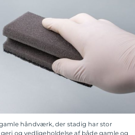
gamle håndværk, der stadig har stor
geri og vedligeholdelse af både gamle og