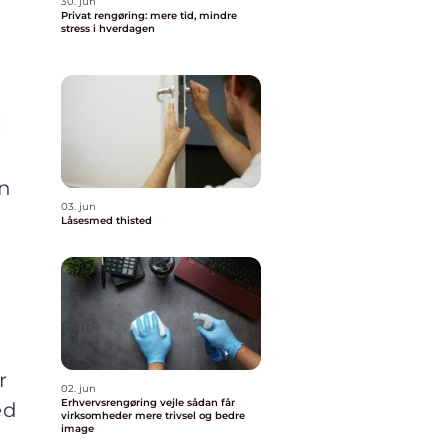
30. jun
Privat rengøring: mere tid, mindre
stress i hverdagen
:
en
03. jun
Låsesmed thisted
r
02. jun
Erhvervsrengøring vejle sådan får
ed
virksomheder mere trivsel og bedre
image