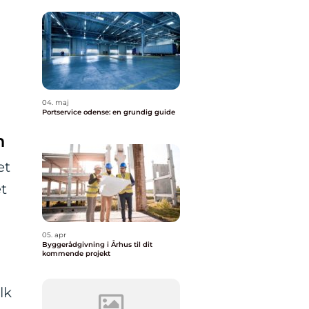
04. maj
Portservice odense: en grundig guide
n
et
et
05. apr
Byggerådgivning i Århus til dit
kommende projekt
lk