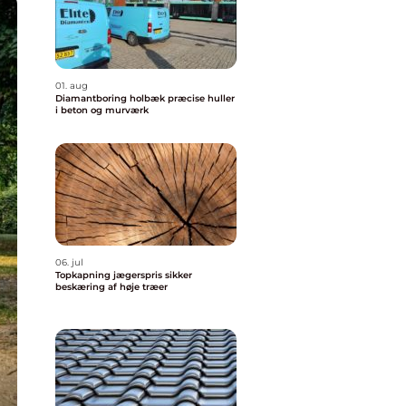
01. aug
Diamantboring holbæk præcise huller
i beton og murværk
06. jul
Topkapning jægerspris sikker
beskæring af høje træer