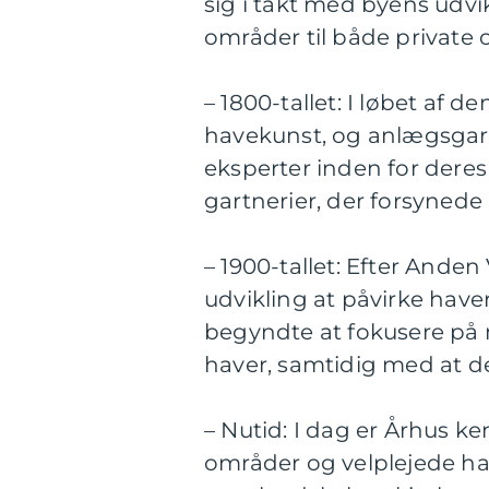
sig i takt med byens udvi
områder til både private o
– 1800-tallet: I løbet af 
havekunst, og anlægsgar
eksperter inden for deres 
gartnerier, der forsyned
– 1900-tallet: Efter And
udvikling at påvirke hav
begyndte at fokusere på 
haver, samtidig med at d
– Nutid: I dag er Århus 
områder og velplejede hav