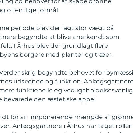
kling og behovet for at skabe grønne
g offentlige formål.
denne periode blev der lagt stor vægt på
tnere begyndte at blive anerkendt som
felt. I Århus blev der grundlagt flere
e byens borgere med planter og træer.
en Verdenskrig begyndte behovet for bymæss
ernes udseende og funktion. Anlægsgartner
mere funktionelle og vedligeholdelsesvenli
e bevarede den æstetiske appel.
kendt for sin imponerende mængde af grønn
er. Anlægsgartnere i Århus har taget rolle