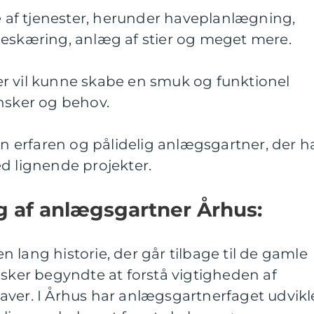
te af tjenester, herunder haveplanlægning,
beskæring, anlæg af stier og meget mere.
r vil kunne skabe en smuk og funktionel
nsker og behov.
 en erfaren og pålidelig anlægsgartner, der h
d lignende projekter.
ng af anlægsgartner Århus:
 lang historie, der går tilbage til de gamle
esker begyndte at forstå vigtigheden af
aver. I Århus har anlægsgartnerfaget udvikl