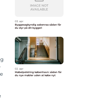
03. apr
Byggesagkyndig aabenraa sådan får
du styr på dit byggeri
ig
e
02. apr
Møbelpolstring københavn: sådan får
ge
du nye møbler uden at købe nyt
e
n