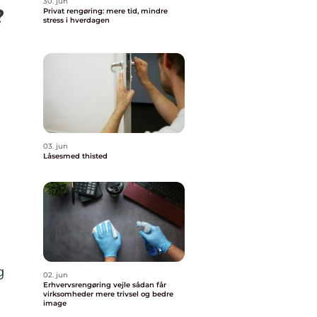
30. jun
?
Privat rengøring: mere tid, mindre
stress i hverdagen
03. jun
Låsesmed thisted
g
02. jun
Erhvervsrengøring vejle sådan får
virksomheder mere trivsel og bedre
image