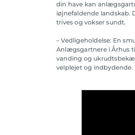
din have kan anlægsgartne
iøjnefaldende landskab. D
trives og vokser sundt.
– Vedligeholdelse: En sm
Anlægsgartnere i Århus ti
vanding og ukrudtsbekæmpe
velplejet og indbydende.