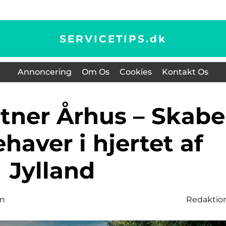
SERVICETIPS.
dk
Annoncering
Om Os
Cookies
Kontakt Os
aver i hjertet af
Jylland
en
Redaktio