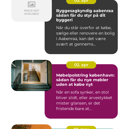
03. apr
Byggesagkyndig aabenraa
sådan får du styr på dit
byggeri
Når du står overfor at købe,
sælge eller renovere en bolig
i Aabenraa, kan det være
svært at gennems...
02. apr
Møbelpolstring københavn:
sådan får du nye møbler
uden at købe nyt
Når en sofa synker, en stol
bliver slidt, eller arvestykket
mister glansen, er det
fristende bare at...