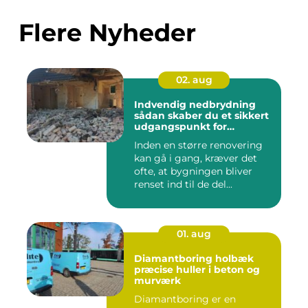
Flere Nyheder
02. aug
Indvendig nedbrydning
sådan skaber du et sikkert
udgangspunkt for
renovering
Inden en større renovering
kan gå i gang, kræver det
ofte, at bygningen bliver
renset ind til de del...
01. aug
Diamantboring holbæk
præcise huller i beton og
murværk
Diamantboring er en