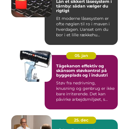
Lån et sikkert låsesystem i
tårnby: sådan vælger du
rigtigt
Et moderne låsesystem er
ofte nøglen til ro i maven i
hverdagen. Uanset om du
bor i et lille rækkehu...
05. jan
Tågekanon effektiv og
skånsom støvkontrol på
byggeplads og i industri
Støv fra nedrivning,
knusning og genbrug er ikke
bare irriterende. Det kan
påvirke arbejdsmiljøet, s...
25. dec