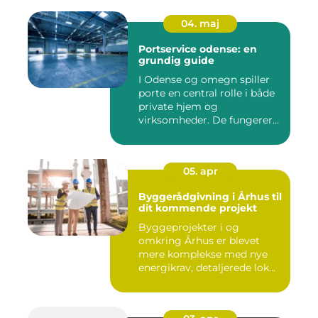
04. maj
Portservice odense: en
grundig guide
I Odense og omegn spiller
porte en central rolle i både
private hjem og
virksomheder. De fungerer
so...
05. apr
Byggerådgivning i Århus til
dit kommende projekt
Byggeprojekter i og
omkring Århus er blevet
mere komplekse med nye
energikrav, detaljerede lok...