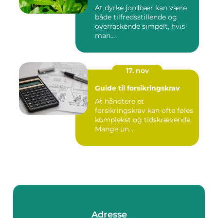
At dyrke jordbær kan være
både tilfredsstillende og
overraskende simpelt, hvis
man...
17. nov
Guide til forsikringskrav
At håndtere et
forsikringskrav kan ofte føles
komplekst og tidskrævende.
Mange un...
Adresse