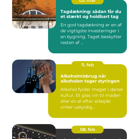
03. mar
Tagdækning: sådan får du
et stærkt og holdbart tag
En god tagdækning er en af
de vigtigste investeringer i
en bygning. Taget beskytter
resten af ...
11. feb
Alkoholmisbrug når
alkoholen tager styringen
Alkohol fylder meget i dansk
kultur. Et glas vin til maden
eller en øl efter arbejde
virker uskyldig...
08. feb