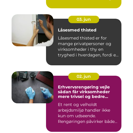
03. jun
Låsesmed thisted
Låsesmed thisted er for
mange privatpersoner og
virksomheder i thy en
tryghed i hverdagen, fordi en
...
02. jun
Erhvervsrengøring vejle
sådan får virksomheder
mere trivsel og bedre
image
Et rent og velholdt
arbejdsmiljø handler ikke
kun om udseende.
Rengøringen påvirker både
medarbejder...