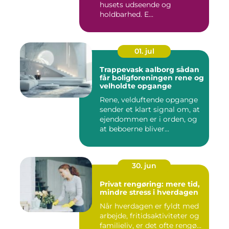
husets udseende og
holdbarhed. E...
01. jul
Trappevask aalborg sådan
får boligforeningen rene og
velholdte opgange
Rene, velduftende opgange
sender et klart signal om, at
ejendommen er i orden, og
at beboerne bliver...
30. jun
Privat rengøring: mere tid,
mindre stress i hverdagen
Når hverdagen er fyldt med
arbejde, fritidsaktiviteter og
familieliv, er det ofte rengø...