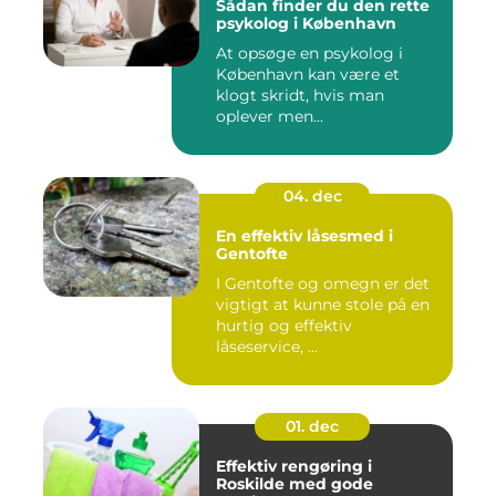
Sådan finder du den rette
psykolog i København
At opsøge en psykolog i
København kan være et
klogt skridt, hvis man
oplever men...
04. dec
En effektiv låsesmed i
Gentofte
I Gentofte og omegn er det
vigtigt at kunne stole på en
hurtig og effektiv
låseservice, ...
01. dec
Effektiv rengøring i
Roskilde med gode