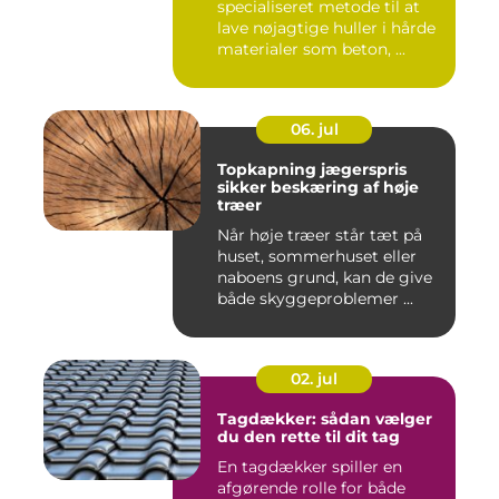
specialiseret metode til at
lave nøjagtige huller i hårde
materialer som beton, ...
06. jul
Topkapning jægerspris
sikker beskæring af høje
træer
Når høje træer står tæt på
huset, sommerhuset eller
naboens grund, kan de give
både skyggeproblemer ...
02. jul
Tagdækker: sådan vælger
du den rette til dit tag
En tagdækker spiller en
afgørende rolle for både