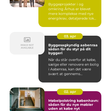
Byggeprojekter i og
omkring Århus er blevet
mere komplekse med nye
energikrav, detaljerede lok...
03. apr
Byggesagkyndig aabenraa
sådan får du styr på dit
byggeri
Når du står overfor at købe,
sælge eller renovere en bolig
i Aabenraa, kan det være
svært at gennems...
02. apr
Møbelpolstring københavn:
sådan får du nye møbler
uden at købe nyt