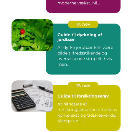
moderne vækst. Mi...
17. nov
Guide til dyrkning af
jordbær
At dyrke jordbær kan være
både tilfredsstillende og
overraskende simpelt, hvis
man...
17. nov
Guide til forsikringskrav
At håndtere et
forsikringskrav kan ofte føles
komplekst og tidskrævende.
Mange un...