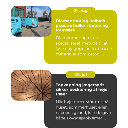
01. aug
Diamantboring holbæk
præcise huller i beton og
murværk
Diamantboring er en
specialiseret metode til at
lave nøjagtige huller i hårde
materialer som beton, ...
06. jul
Topkapning jægerspris
sikker beskæring af høje
træer
Når høje træer står tæt på
huset, sommerhuset eller
naboens grund, kan de give
både skyggeproblemer ...