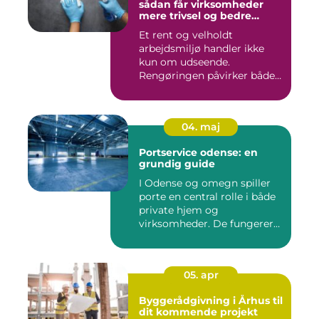
sådan får virksomheder
mere trivsel og bedre
image
Et rent og velholdt
arbejdsmiljø handler ikke
kun om udseende.
Rengøringen påvirker både
medarbejder...
04. maj
Portservice odense: en
grundig guide
I Odense og omegn spiller
porte en central rolle i både
private hjem og
virksomheder. De fungerer
so...
05. apr
Byggerådgivning i Århus til
dit kommende projekt