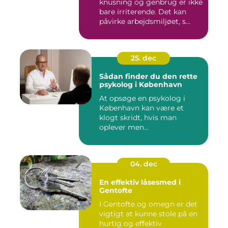
knusning og genbrug er ikke
bare irriterende. Det kan
påvirke arbejdsmiljøet, s...
25. dec
Sådan finder du den rette
psykolog i København
At opsøge en psykolog i
København kan være et
klogt skridt, hvis man
oplever men...
04. dec
En effektiv låsesmed i
Gentofte
I Gentofte og omegn er det
vigtigt at kunne stole på en
hurtig og effektiv