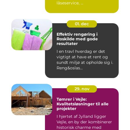
låseservice, ...
01. dec
Effektiv rengøring i
Roskilde med gode
resultater
I en travl hverdag er det
vigtigt at have et rent og
sundt miljø at opholde sig i.
Reng&oslas...
29. nov
Tømrer i Vejle:
Kvalitetsløsninger til alle
projekter
I hjertet af Jylland ligger
Vejle, en by der kombinerer
historisk charme med