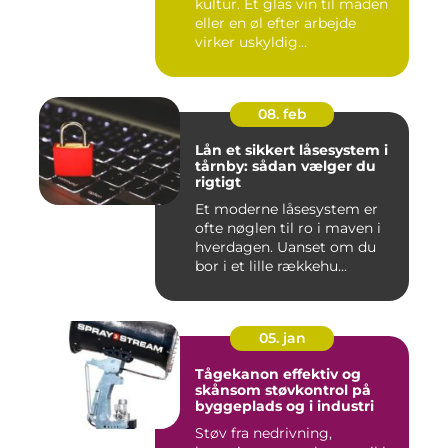
kultur. Et glas vin til maden
eller en øl efter arbejde
virker uskyldig...
08. feb
Lån et sikkert låsesystem i
tårnby: sådan vælger du
rigtigt
Et moderne låsesystem er
ofte nøglen til ro i maven i
hverdagen. Uanset om du
bor i et lille rækkehu...
05. jan
Tågekanon effektiv og
skånsom støvkontrol på
byggeplads og i industri
Støv fra nedrivning,