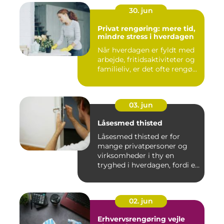
30. jun
Privat rengøring: mere tid,
mindre stress i hverdagen
Når hverdagen er fyldt med
arbejde, fritidsaktiviteter og
familieliv, er det ofte rengø...
03. jun
Låsesmed thisted
Låsesmed thisted er for
mange privatpersoner og
virksomheder i thy en
tryghed i hverdagen, fordi en
...
02. jun
Erhvervsrengøring vejle