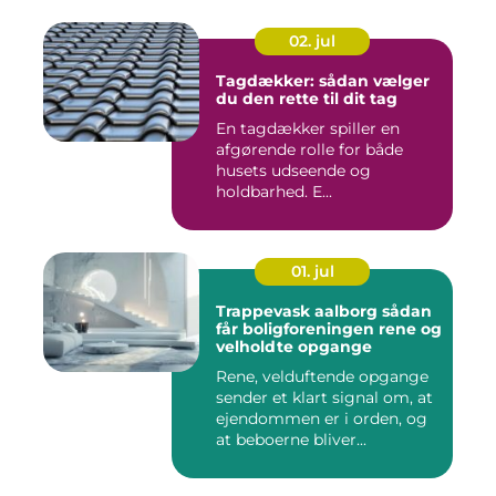
02. jul
Tagdækker: sådan vælger
du den rette til dit tag
En tagdækker spiller en
afgørende rolle for både
husets udseende og
holdbarhed. E...
01. jul
Trappevask aalborg sådan
får boligforeningen rene og
velholdte opgange
Rene, velduftende opgange
sender et klart signal om, at
ejendommen er i orden, og
at beboerne bliver...