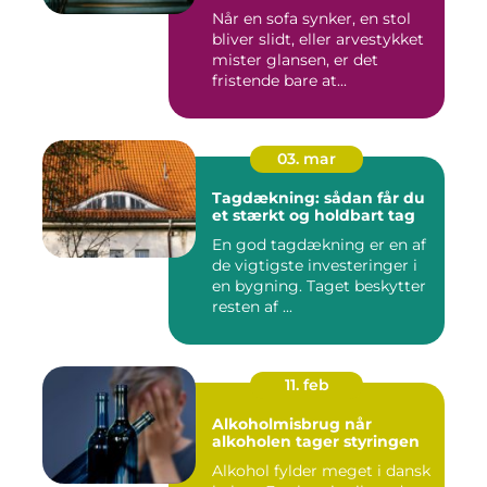
Når en sofa synker, en stol
bliver slidt, eller arvestykket
mister glansen, er det
fristende bare at...
03. mar
Tagdækning: sådan får du
et stærkt og holdbart tag
En god tagdækning er en af
de vigtigste investeringer i
en bygning. Taget beskytter
resten af ...
11. feb
Alkoholmisbrug når
alkoholen tager styringen
Alkohol fylder meget i dansk