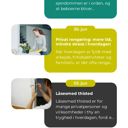
ejendommen er i orden, og
at beboerne bliver...
30. jun
Privat rengøring: mere tid,
mindre stress i hverdagen
Når hverdagen er fyldt med
arbejde, fritidsaktiviteter og
familieliv, er det ofte rengø...
03. jun
Låsesmed thisted
Låsesmed thisted er for
mange privatpersoner og
virksomheder i thy en
tryghed i hverdagen, fordi en
...