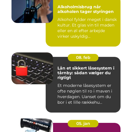
Alkoholmisbrug når
alkoholen tager styringen
Alkohol fylder meget i dansk
kultur. Et glas vin til maden
eller en øl efter arbejde
virker uskyldig...
08. feb
Lån et sikkert låsesystem i
tårnby: sådan vælger du
rigtigt
Et moderne låsesystem er
ofte nøglen til ro i maven i
hverdagen. Uanset om du
bor i et lille rækkehu...
05. jan