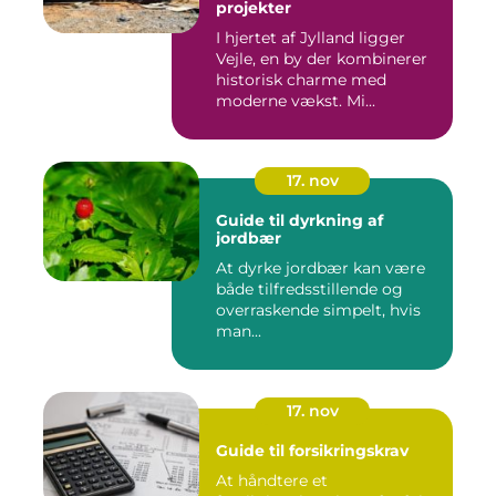
projekter
I hjertet af Jylland ligger
Vejle, en by der kombinerer
historisk charme med
moderne vækst. Mi...
17. nov
Guide til dyrkning af
jordbær
At dyrke jordbær kan være
både tilfredsstillende og
overraskende simpelt, hvis
man...
17. nov
Guide til forsikringskrav
At håndtere et