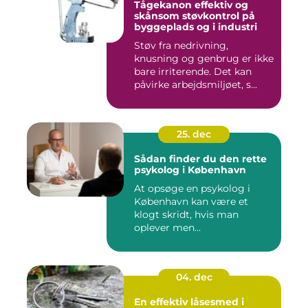
Tågekanon effektiv og
skånsom støvkontrol på
byggeplads og i industri
Støv fra nedrivning,
knusning og genbrug er ikke
bare irriterende. Det kan
påvirke arbejdsmiljøet, s...
25. dec
Sådan finder du den rette
psykolog i København
At opsøge en psykolog i
København kan være et
klogt skridt, hvis man
oplever men...
04. dec
En effektiv låsesmed i