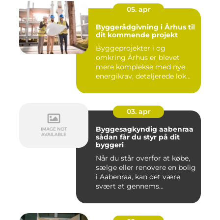
05. apr
Byggerådgivning i Århus til
dit kommende projekt
Byggeprojekter i og
omkring Århus er blevet
mere komplekse med nye
energikrav, detaljerede lok...
03. apr
Byggesagkyndig aabenraa
sådan får du styr på dit
byggeri
Når du står overfor at købe,
sælge eller renovere en bolig
i Aabenraa, kan det være
svært at gennems...