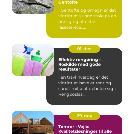
Gentofte
I Gentofte og omegn er det
vigtigt at kunne stole på en
hurtig og effektiv
låseservice, ...
01. dec
Effektiv rengøring i
Roskilde med gode
resultater
I en travl hverdag er det
vigtigt at have et rent og
sundt miljø at opholde sig i.
Reng&oslas...
29. nov
Tømrer i Vejle:
Kvalitetsløsninger til alle