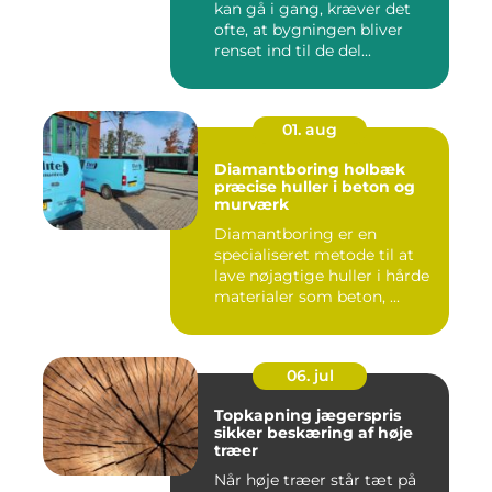
kan gå i gang, kræver det
ofte, at bygningen bliver
renset ind til de del...
01. aug
Diamantboring holbæk
præcise huller i beton og
murværk
Diamantboring er en
specialiseret metode til at
lave nøjagtige huller i hårde
materialer som beton, ...
06. jul
Topkapning jægerspris
sikker beskæring af høje
træer
Når høje træer står tæt på