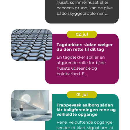
huset, sommerhuset eller
naboens grund, kan de give
både skyggeproblemer ...
02. jul
Tagdækker: sådan vælger
du den rette til dit tag
En tagdækker spiller en
afgørende rolle for både
husets udseende og
holdbarhed. E...
01. jul
Trappevask aalborg sådan
får boligforeningen rene og
velholdte opgange
Rene, velduftende opgange
sender et klart signal om, at