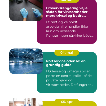
Erhvervsrengøring vejle
sådan får virksomheder
mere trivsel og bedre
image
Et rent og velholdt
arbejdsmiljø handler ikke
kun om udseende.
Rengøringen påvirker både
medarbejder...
04. maj
Portservice odense: en
grundig guide
I Odense og omegn spiller
porte en central rolle i både
private hjem og
virksomheder. De fungerer
so...
05. apr