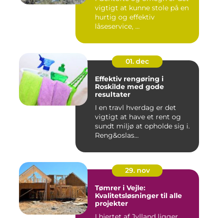
vigtigt at kunne stole på en
hurtig og effektiv
låseservice, ...
01. dec
Effektiv rengøring i
Roskilde med gode
resultater
I en travl hverdag er det
vigtigt at have et rent og
sundt miljø at opholde sig i.
Reng&oslas...
29. nov
Tømrer i Vejle:
Kvalitetsløsninger til alle
projekter
I hjertet af Jylland ligger