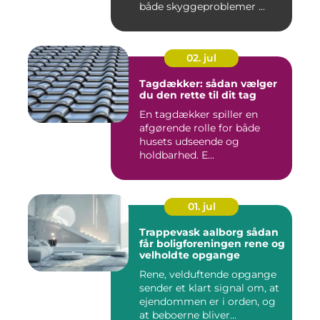
både skyggeproblemer ...
02. jul
Tagdækker: sådan vælger
du den rette til dit tag
En tagdækker spiller en
afgørende rolle for både
husets udseende og
holdbarhed. E...
01. jul
Trappevask aalborg sådan
får boligforeningen rene og
velholdte opgange
Rene, velduftende opgange
sender et klart signal om, at
ejendommen er i orden, og
at beboerne bliver...