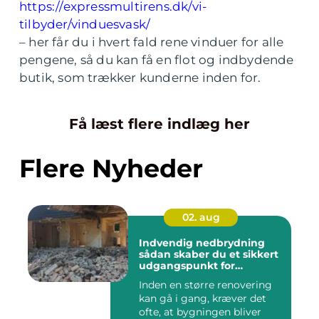
https://expressmultirens.dk/vi-
tilbyder/vinduesvask/
– her får du i hvert fald rene vinduer for alle
pengene, så du kan få en flot og indbydende
butik, som trækker kunderne inden for.
Få læst flere indlæg her
Flere Nyheder
02. aug
Indvendig nedbrydning
sådan skaber du et sikkert
udgangspunkt for
renovering
Inden en større renovering
kan gå i gang, kræver det
ofte, at bygningen bliver