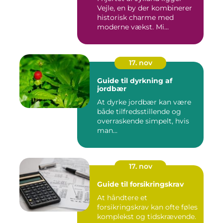
Vejle, en by der kombinerer
historisk charme med
moderne vækst. Mi...
17. nov
Guide til dyrkning af
jordbær
At dyrke jordbær kan være
både tilfredsstillende og
overraskende simpelt, hvis
man...
17. nov
Guide til forsikringskrav
At håndtere et
forsikringskrav kan ofte føles
komplekst og tidskrævende.