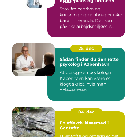
byggeplads og i industri
Støv fra nedrivning,
knusning og genbrug er ikke
bare irriterende. Det kan
påvirke arbejdsmiljøet, s...
25. dec
Sådan finder du den rette
psykolog i København
At opsøge en psykolog i
København kan være et
klogt skridt, hvis man
oplever men...
04. dec
En effektiv låsesmed i
Gentofte
I Gentofte og omegn er det