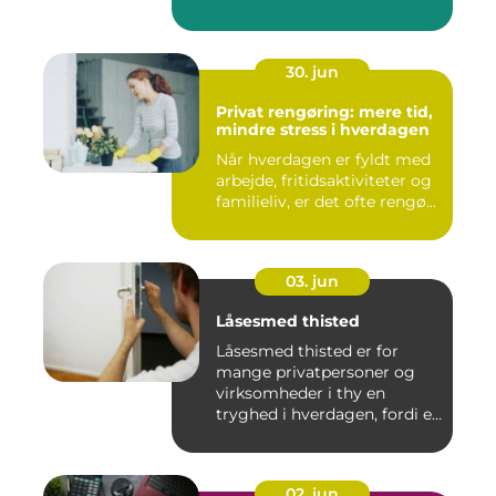
30. jun
Privat rengøring: mere tid,
mindre stress i hverdagen
Når hverdagen er fyldt med
arbejde, fritidsaktiviteter og
familieliv, er det ofte rengø...
03. jun
Låsesmed thisted
Låsesmed thisted er for
mange privatpersoner og
virksomheder i thy en
tryghed i hverdagen, fordi en
...
02. jun