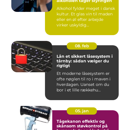
alkoholen tager styringen
Alkohol fylder meget i dansk
kultur. Et glas vin til maden
eller en øl efter arbejde
virker uskyldig...
08. feb
Lån et sikkert låsesystem i
tårnby: sådan vælger du
rigtigt
Et moderne låsesystem er
ofte nøglen til ro i maven i
hverdagen. Uanset om du
bor i et lille rækkehu...
05. jan
Tågekanon effektiv og
skånsom støvkontrol på