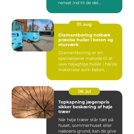
renset ind til de del...
01. aug
Diamantboring holbæk
præcise huller i beton og
murværk
Diamantboring er en
specialiseret metode til at
lave nøjagtige huller i hårde
materialer som beton, ...
06. jul
Topkapning jægerspris
sikker beskæring af høje
træer
Når høje træer står tæt på
huset, sommerhuset eller
naboens grund, kan de give