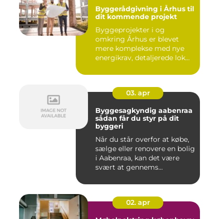
Byggerådgivning i Århus til
dit kommende projekt
Byggeprojekter i og
omkring Århus er blevet
mere komplekse med nye
energikrav, detaljerede lok...
03. apr
Byggesagkyndig aabenraa
sådan får du styr på dit
byggeri
Når du står overfor at købe,
sælge eller renovere en bolig
i Aabenraa, kan det være
svært at gennems...
02. apr