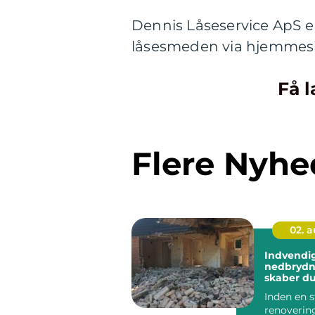
Dennis Låseservice ApS e
låsesmeden via hjemmesi
Få l
Flere Nyhe
02. 
Indvendi
nedbrydning 
skaber du
udgangsp
Inden en s
renoveri
renovering