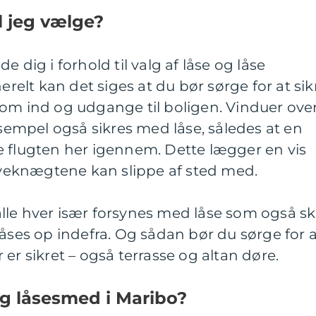
l jeg vælge?
 dig i forhold til valg af låse og låse
nerelt kan det siges at du bør sørge for at sik
som ind og udgange til boligen. Vinduer ove
ksempel også sikres med låse, således at en
e flugten her igennem. Dette lægger en vis
eknægtene kan slippe af sted med.
lle hver især forsynes med låse som også sk
låses op indefra. Og sådan bør du sørge for 
er sikret – også terrasse og altan døre.
ig låsesmed i Maribo?