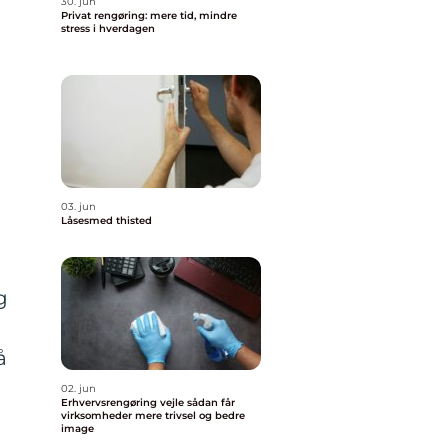
30. jun
Privat rengøring: mere tid, mindre
stress i hverdagen
03. jun
Låsesmed thisted
g
å
02. jun
Erhvervsrengøring vejle sådan får
virksomheder mere trivsel og bedre
image