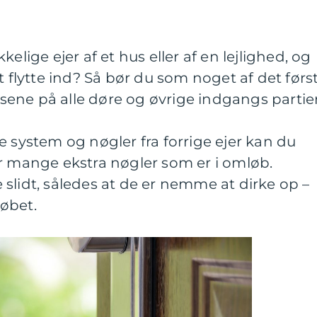
elige ejer af et hus eller af en lejlighed, og
t flytte ind? Så bør du som noget af det førs
låsene på alle døre og øvrige indgangs partier
e system og nøgler fra forrige ejer kan du
r mange ekstra nøgler som er i omløb.
slidt, således at de er nemme at dirke op –
øbet.