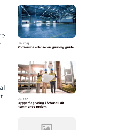
re
r
04. maj
Portservice odense: en grundig guide
al
at
05. apr
Byggerådgivning i Århus til dit
kommende projekt