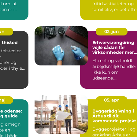
al om, at
fritidsaktiviteter og
n er i
familieliv, er det ofte
 at beboerne
rengø...
jun
02. jun
 thisted
Erhvervsrengøring
vejle sådan får
thisted er
virksomheder mere
e
trivsel og bedre
Et rent og velholdt
image
soner og
arbejdsmiljø handler
der i thy en
ikke kun om
 hverdagen,
udseende.
Rengøringen påvirke
både medarbejder...
maj
05. apr
ce odense:
Byggerådgivning i
ig guide
Århus til dit
kommende projekt
 og omegn
Byggeprojekter i og
rte en
omkring Århus er
le i både