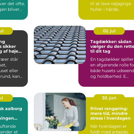
er det ofte,
til at lave nøjagtige
gen bliver
huller i hårde
il de del...
materialer som
beton, ...
ul
02. jul
ng
Tagdækker: sådan
er
vælger du den rett
 af høje
til dit tag
ræer står
En tagdækker spiller
et,
en afgørende rolle fo
et eller
både husets udseen
rund, kan
og holdbarhed. E...
åde
blemer ...
ul
30. jun
sk aalborg
Privat rengøring:
mere tid, mindre
ningen
stress i hverdagen
elholdte
duftende
Når hverdagen er
ender et
fyldt med arbejde,