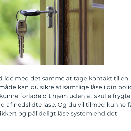
od idé med det samme at tage kontakt til en
åde kan du sikre at samtlige låse i din boli
t kunne forlade dit hjem uden at skulle frygte
d af nedslidte låse. Og du vil tilmed kunne f
sikkert og pålideligt låse system end det