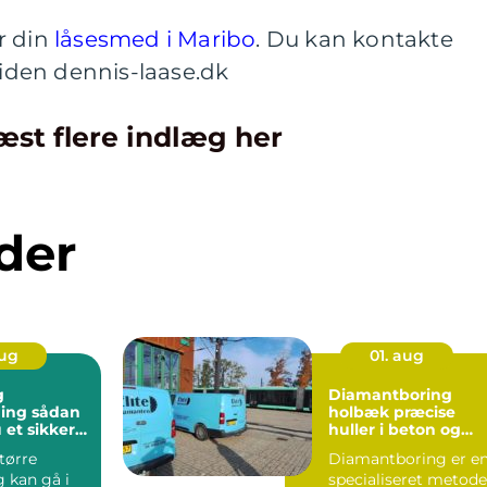
r din
låsesmed i Maribo
. Du kan kontakte
den dennis-laase.dk
æst flere indlæg her
der
aug
01. aug
g
Diamantboring
sådan
holbæk præcise
 et sikkert
huller i beton og
unkt for
murværk
tørre
Diamantboring er e
ng
 kan gå i
specialiseret metode