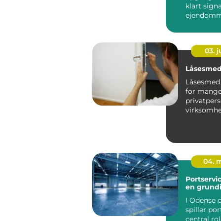
klart sign
ejendomme
orden, og
bliver...
03. 
Låsesmed
Låsesmed 
for mang
privatper
virksomhe
tryghed i
fordi en ...
04. 
Portservi
en grund
I Odense
spiller po
central rol