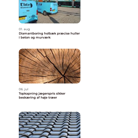
01. aug
Diamantboring holbæk præcise huller
i beton og murværk
06. jul
Topkapning jægerspris sikker
beskæring af høje træer