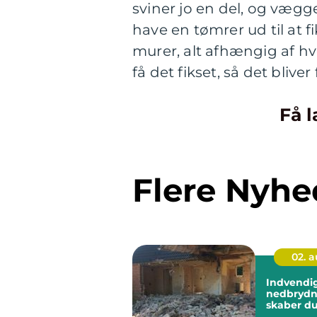
sviner jo en del, og vægge
have en tømrer ud til at f
murer, alt afhængig af hv
få det fikset, så det bliver
Få l
Flere Nyhe
02. 
Indvendi
nedbrydning 
skaber du
udgangsp