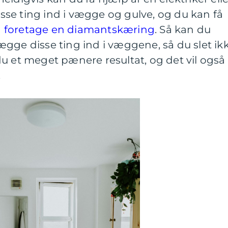
disse ting ind i vægge og gulve, og du kan få
n
foretage en diamantskæring
. Så kan du
 lægge disse ting ind i væggene, så du slet ik
u et meget pænere resultat, og det vil også
.