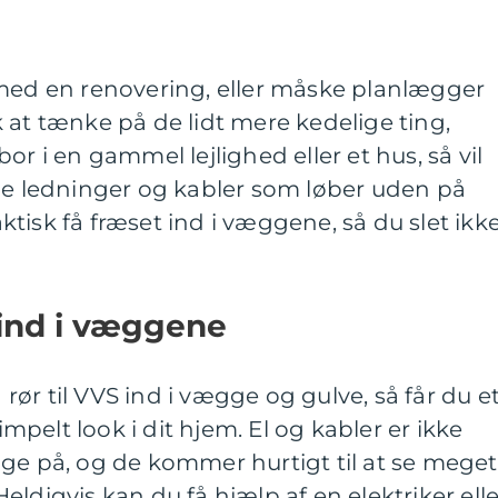
 med en renovering, eller måske planlægger
 at tænke på de lidt mere kedelige ting,
or i en gammel lejlighed eller et hus, så vil
gle ledninger og kabler som løber uden på
tisk få fræset ind i væggene, så du slet ikk
 ind i væggene
g rør til VVS ind i vægge og gulve, så får du e
pelt look i dit hjem. El og kabler er ikke
ge på, og de kommer hurtigt til at se meget
ldigvis kan du få hjælp af en elektriker elle