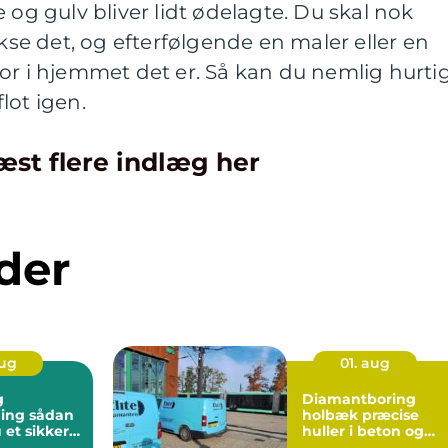
 og gulv bliver lidt ødelagte. Du skal nok
ikse det, og efterfølgende en maler eller en
or i hjemmet det er. Så kan du nemlig hurti
 flot igen.
æst flere indlæg her
der
aug
01. aug
g
Diamantboring
sådan
holbæk præcise
 et sikkert
huller i beton og
unkt for
murværk