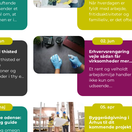
duftende
Når hverdagen er
ender et
fyldt med arbejde,
al om, at
fritidsaktiviteter og
n er i
familieliv, er det ofte
 at beboerne
rengø...
jun
02. jun
 thisted
Erhvervsrengøring
vejle sådan får
thisted er
virksomheder mere
e
trivsel og bedre
Et rent og velholdt
image
soner og
arbejdsmiljø handler
der i thy en
ikke kun om
 hverdagen,
udseende.
Rengøringen påvirke
både medarbejder...
maj
05. apr
ce odense:
Byggerådgivning i
ig guide
Århus til dit
kommende projekt
 og omegn