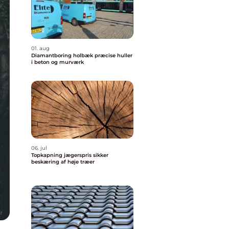
01. aug
Diamantboring holbæk præcise huller
i beton og murværk
06. jul
Topkapning jægerspris sikker
beskæring af høje træer