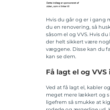
Hvis du går og er i gang
du en renovering, så husk
såsom el og VVS. Hvis du b
der helt sikkert være no
væggene. Disse kan du fak
kan se dem.
Få lagt el og VVS
Ved at få lagt el, kabler o
meget mere lækkert og sim
ligefrem så smukke at kig
rodede og ærgerlige ud. He