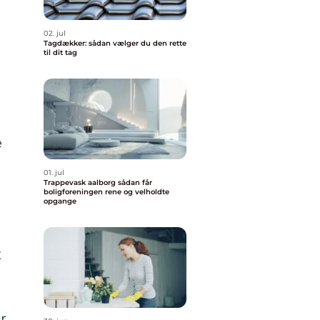
02. jul
Tagdækker: sådan vælger du den rette
til dit tag
e
01. jul
Trappevask aalborg sådan får
boligforeningen rene og velholdte
opgange
t
r