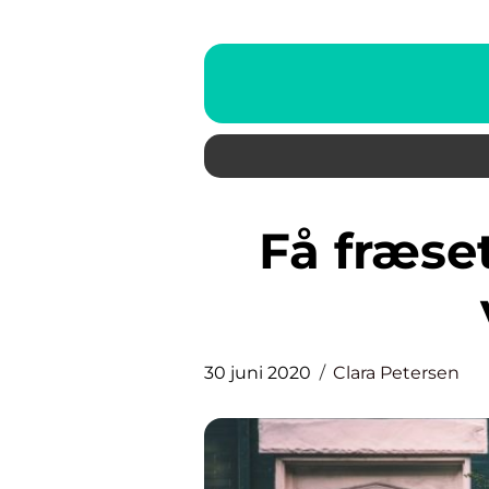
Få fræset el og kabler ind i
30 juni 2020
Clara Petersen