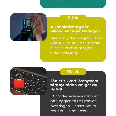
11. feb
Alkoholmisbrug når
alkoholen tager styringen
Alkohol fylder meget i dansk
kultur. Et glas vin til maden
eller en øl efter arbejde
virker uskyldig...
08. feb
Lån et sikkert låsesystem i
tårnby: sådan vælger du
rigtigt
Et moderne låsesystem er
ofte nøglen til ro i maven i
hverdagen. Uanset om du
bor i et lille rækkehu...