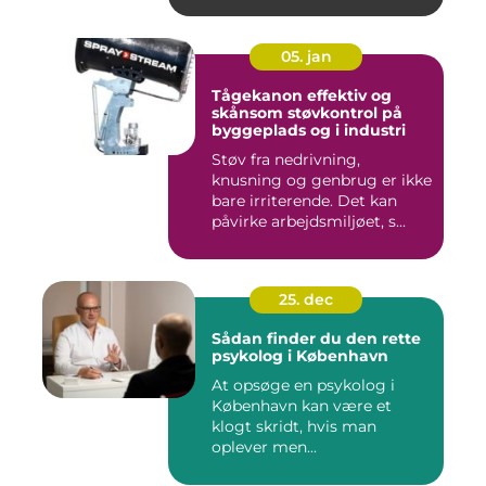
05. jan
Tågekanon effektiv og
skånsom støvkontrol på
byggeplads og i industri
Støv fra nedrivning,
knusning og genbrug er ikke
bare irriterende. Det kan
påvirke arbejdsmiljøet, s...
25. dec
Sådan finder du den rette
psykolog i København
At opsøge en psykolog i
København kan være et
klogt skridt, hvis man
oplever men...