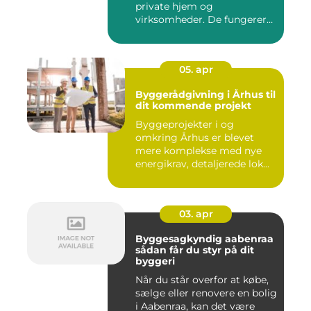
private hjem og
virksomheder. De fungerer
so...
05. apr
Byggerådgivning i Århus til
dit kommende projekt
Byggeprojekter i og
omkring Århus er blevet
mere komplekse med nye
energikrav, detaljerede lok...
03. apr
Byggesagkyndig aabenraa
sådan får du styr på dit
byggeri
Når du står overfor at købe,
sælge eller renovere en bolig
i Aabenraa, kan det være