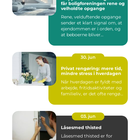
får boligforeningen rene og
velholdte opgange
Rene, velduftende opgange
sender et klart signal om, at
ejendommen er i orden, og
at beboerne bliver...
30. jun
Privat rengøring: mere tid,
mindre stress i hverdagen
Når hverdagen er fyldt med
arbejde, fritidsaktiviteter og
familieliv, er det ofte rengø...
03. jun
Låsesmed thisted
Låsesmed thisted er for