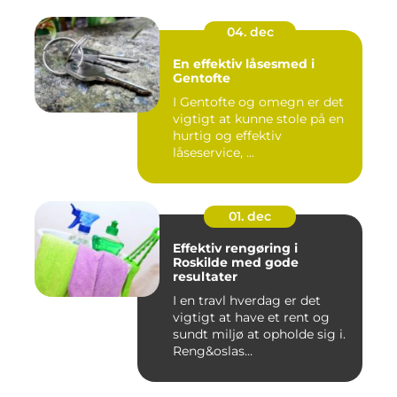
04. dec
En effektiv låsesmed i
Gentofte
I Gentofte og omegn er det
vigtigt at kunne stole på en
hurtig og effektiv
låseservice, ...
01. dec
Effektiv rengøring i
Roskilde med gode
resultater
I en travl hverdag er det
vigtigt at have et rent og
sundt miljø at opholde sig i.
Reng&oslas...