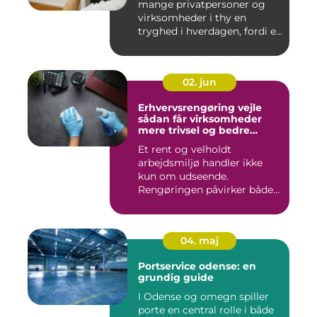
mange privatpersoner og
virksomheder i thy en
tryghed i hverdagen, fordi en
...
02. jun
Erhvervsrengøring vejle
sådan får virksomheder
mere trivsel og bedre
image
Et rent og velholdt
arbejdsmiljø handler ikke
kun om udseende.
Rengøringen påvirker både
medarbejder...
04. maj
Portservice odense: en
grundig guide
I Odense og omegn spiller
porte en central rolle i både