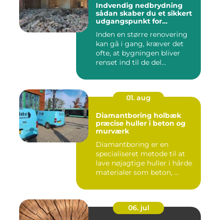
Indvendig nedbrydning
sådan skaber du et sikkert
udgangspunkt for
renovering
Inden en større renovering
kan gå i gang, kræver det
ofte, at bygningen bliver
renset ind til de del...
01. aug
Diamantboring holbæk
præcise huller i beton og
murværk
Diamantboring er en
specialiseret metode til at
lave nøjagtige huller i hårde
materialer som beton, ...
06. jul