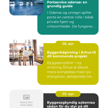
Portservice odense: en
grundig guide
I Odense og omegn spiller
porte en central rolle i både
private hjem og
virksomheder. De fungerer
so...
05. apr
Byggerådgivning i Århus til
dit kommende projekt
Byggeprojekter i og
omkring Århus er blevet
mere komplekse med nye
energikrav, detaljerede lok...
03. apr
Byggesagkyndig aabenraa
sådan får du styr på dit