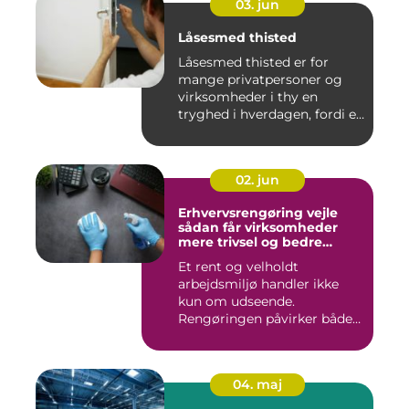
03. jun
Låsesmed thisted
Låsesmed thisted er for
mange privatpersoner og
virksomheder i thy en
tryghed i hverdagen, fordi en
...
02. jun
Erhvervsrengøring vejle
sådan får virksomheder
mere trivsel og bedre
image
Et rent og velholdt
arbejdsmiljø handler ikke
kun om udseende.
Rengøringen påvirker både
medarbejder...
04. maj