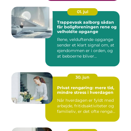
01. jul
Trappevask aalborg sådan
får boligforeningen rene og
velholdte opgange
Rene, velduftende opgange
sender et klart signal om, at
ejendommen er i orden, og
at beboerne bliver...
30. jun
Privat rengøring: mere tid,
mindre stress i hverdagen
Når hverdagen er fyldt med
arbejde, fritidsaktiviteter og
familieliv, er det ofte rengø...