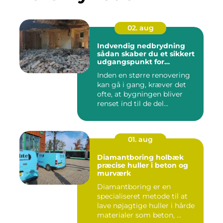
02. aug
Indvendig nedbrydning
sådan skaber du et sikkert
udgangspunkt for
renovering
Inden en større renovering
kan gå i gang, kræver det
ofte, at bygningen bliver
renset ind til de del...
01. aug
Diamantboring holbæk
præcise huller i beton og
murværk
Diamantboring er en
specialiseret metode til at
lave nøjagtige huller i hårde
materialer som beton, ...