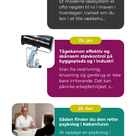
Et moderne låsesystem er
ofte nøglen til ro i maven i
hverdagen. Uanset om du
bor i et lille rækkehu...
05. jan
Tågekanon effektiv og
skånsom støvkontrol på
byggeplads og i industri
Støv fra nedrivning,
knusning og genbrug er ikke
bare irriterende. Det kan
påvirke arbejdsmiljøet, s...
25. dec
Sådan finder du den rette
psykolog i København
At opsøge en psykolog i