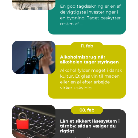
En god tagdækning er en af
de vigtigste investeringer i
en bygning. Taget beskytter
resten af ...
11. feb
Alkoholmisbrug når
alkoholen tager styringen
Alkohol fylder meget i dansk
kultur. Et glas vin til maden
eller en øl efter arbejde
virker uskyldig...
08. feb
Lån et sikkert låsesystem i
tårnby: sådan vælger du
rigtigt