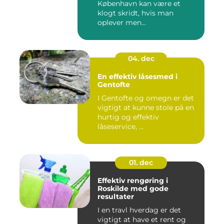
København kan være et
klogt skridt, hvis man
oplever men...
04. dec
En effektiv låsesmed i
Gentofte
I Gentofte og omegn er det
vigtigt at kunne stole på en
hurtig og effektiv
låseservice, ...
01. dec
Effektiv rengøring i
Roskilde med gode
resultater
I en travl hverdag er det
vigtigt at have et rent og