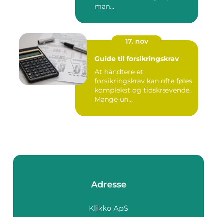
man...
17. nov
Guide til forsikringskrav
At håndtere et
forsikringskrav kan ofte føles
komplekst og tidskrævende.
Mange un...
Adresse