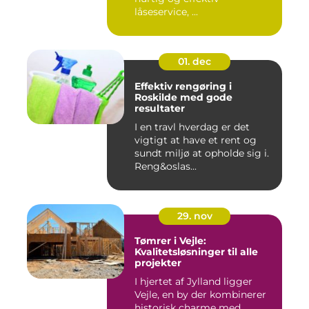
låseservice, ...
01. dec
Effektiv rengøring i
Roskilde med gode
resultater
I en travl hverdag er det
vigtigt at have et rent og
sundt miljø at opholde sig i.
Reng&oslas...
29. nov
Tømrer i Vejle:
Kvalitetsløsninger til alle
projekter
I hjertet af Jylland ligger
Vejle, en by der kombinerer
historisk charme med