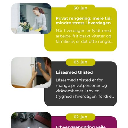
30. jun
Privat rengøring: mere tid,
mindre stress i hverdagen
Når hverdagen er fyldt med
arbejde, fritidsaktiviteter og
familieliv, er det ofte rengø...
03. jun
Låsesmed thisted
Låsesmed thisted er for
mange privatpersoner og
virksomheder i thy en
tryghed i hverdagen, fordi en
...
02. jun
Erhvervsrengøring vejle