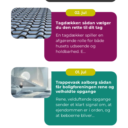
02. jul
Tagdækker: sådan vælger
du den rette til dit tag
En tagdækker spiller en
afgørende rolle for både
husets udseende og
holdbarhed. E...
01. jul
Trappevask aalborg sådan
får boligforeningen rene og
velholdte opgange
Rene, velduftende opgange
sender et klart signal om, at
ejendommen er i orden, og
at beboerne bliver...