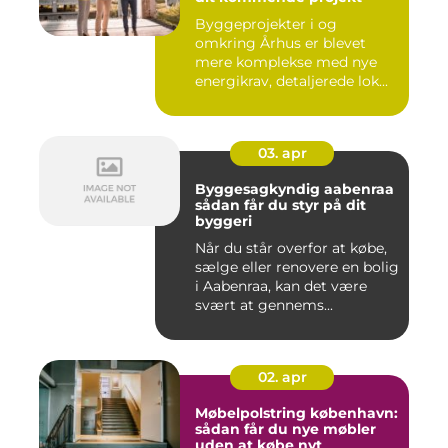
Byggeprojekter i og
omkring Århus er blevet
mere komplekse med nye
energikrav, detaljerede lok...
03. apr
Byggesagkyndig aabenraa
sådan får du styr på dit
byggeri
Når du står overfor at købe,
sælge eller renovere en bolig
i Aabenraa, kan det være
svært at gennems...
02. apr
Møbelpolstring københavn:
sådan får du nye møbler
uden at købe nyt