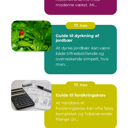
moderne vækst. Mi...
17. nov
Guide til dyrkning af
jordbær
At dyrke jordbær kan være
både tilfredsstillende og
overraskende simpelt, hvis
man...
17. nov
Guide til forsikringskrav
At håndtere et
forsikringskrav kan ofte føles
komplekst og tidskrævende.
Mange un...