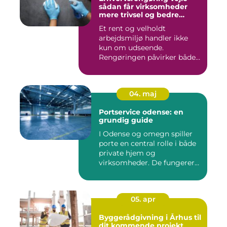
sådan får virksomheder
mere trivsel og bedre
image
Et rent og velholdt
arbejdsmiljø handler ikke
kun om udseende.
Rengøringen påvirker både
medarbejder...
04. maj
Portservice odense: en
grundig guide
I Odense og omegn spiller
porte en central rolle i både
private hjem og
virksomheder. De fungerer
so...
05. apr
Byggerådgivning i Århus til
dit kommende projekt