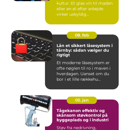
kultur. Et glas vin til maden
eller en øl efter arbejde
virker uskyldig...
08. feb
Lån et sikkert låsesystem i
tårnby: sådan vælger du
rigtigt
Et moderne låsesystem er
ofte nøglen til ro i maven i
hverdagen. Uanset om du
bor i et lille rækkehu...
05. jan
Tågekanon effektiv og
skånsom støvkontrol på
byggeplads og i industri
Støv fra nedrivning,