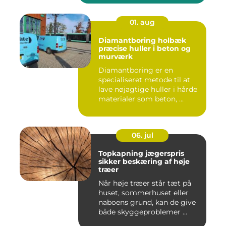
01. aug
Diamantboring holbæk
præcise huller i beton og
murværk
Diamantboring er en
specialiseret metode til at
lave nøjagtige huller i hårde
materialer som beton, ...
06. jul
Topkapning jægerspris
sikker beskæring af høje
træer
Når høje træer står tæt på
huset, sommerhuset eller
naboens grund, kan de give
både skyggeproblemer ...