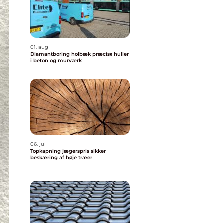
01. aug
Diamantboring holbæk præcise huller
i beton og murværk
06. jul
Topkapning jægerspris sikker
beskæring af høje træer