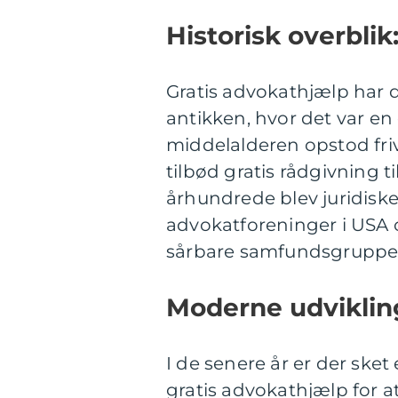
Historisk overblik
Gratis advokathjælp har d
antikken, hvor det var en 
middelalderen opstod friv
tilbød gratis rådgivning ti
århundrede blev juridiske 
advokatforeninger i USA og
sårbare samfundsgruppe
Moderne udvikling
I de senere år er der ske
gratis advokathjælp for at