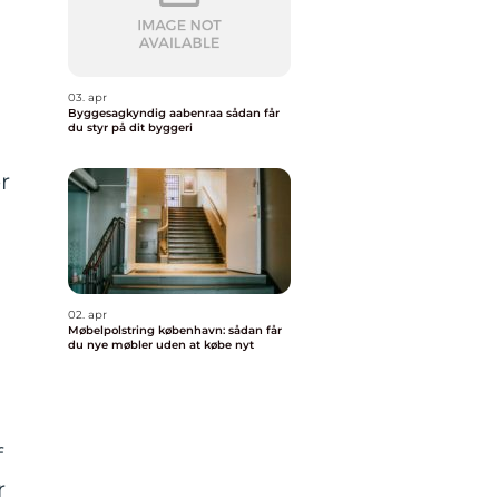
03. apr
Byggesagkyndig aabenraa sådan får
du styr på dit byggeri
r
02. apr
Møbelpolstring københavn: sådan får
du nye møbler uden at købe nyt
f
r