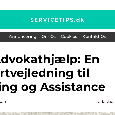
SERVICETIPS.
dk
Annoncering
Om Os
Cookies
Kontakt Os
tvejledning til
ing og Assistance
sen
Redaktio