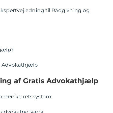
Ekspertvejledning til Rådgivning og
hjælp?
s Advokathjælp
ling af Gratis Advokathjælp
 romerske retssystem
ge advokatnetværk