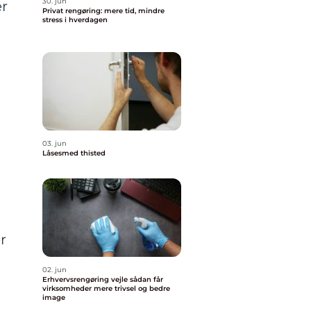
30. jun
er
Privat rengøring: mere tid, mindre
stress i hverdagen
03. jun
Låsesmed thisted
r
02. jun
Erhvervsrengøring vejle sådan får
virksomheder mere trivsel og bedre
image