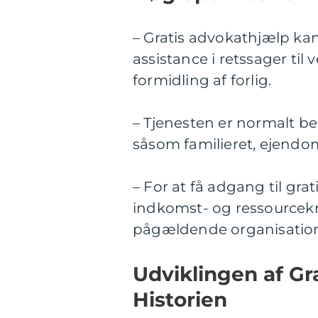
– Gratis advokathjælp kan
assistance i retssager ti
formidling af forlig.
– Tjenesten er normalt be
såsom familieret, ejendoms
– For at få adgang til gra
indkomst- og ressourcekri
pågældende organisatio
Udviklingen af G
Historien