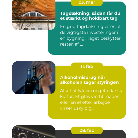
03. mar
Tagdækning: sådan får du
et stærkt og holdbart tag
En god tagdækning er en af
de vigtigste investeringer i
en bygning. Taget beskytter
resten af ...
11. feb
Alkoholmisbrug når
alkoholen tager styringen
Alkohol fylder meget i dansk
kultur. Et glas vin til maden
eller en øl efter arbejde
virker uskyldig...
08. feb