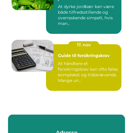
At dyrke jordbær kan være
både tilfredsstillende og
overraskende simpelt, hvis
man...
17. nov
Guide til forsikringskrav
At håndtere et
forsikringskrav kan ofte føles
komplekst og tidskrævende.
Mange un...
Adresse