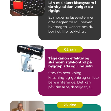
Lån et sikkert låsesystem i
tårnby: sådan vælger du
rigtigt
Et moderne låsesystem er
ofte nøglen til ro i maven i
hverdagen. Uanset om du
bor i et lille rækkehu...
05. jan
Tågekanon effektiv og
skånsom støvkontrol på
byggeplads og i industri
Støv fra nedrivning,
knusning og genbrug er ikke
bare irriterende. Det kan
påvirke arbejdsmiljøet, s...
25. dec