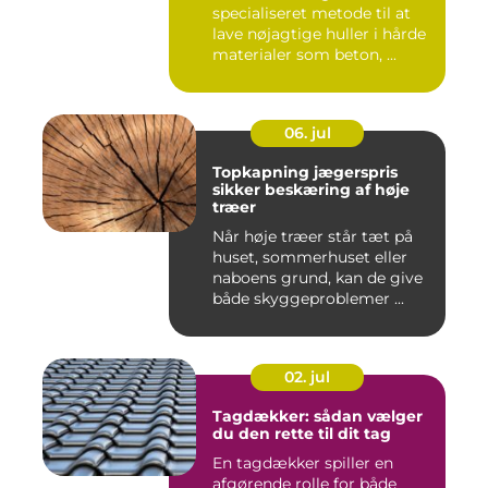
specialiseret metode til at
lave nøjagtige huller i hårde
materialer som beton, ...
06. jul
Topkapning jægerspris
sikker beskæring af høje
træer
Når høje træer står tæt på
huset, sommerhuset eller
naboens grund, kan de give
både skyggeproblemer ...
02. jul
Tagdækker: sådan vælger
du den rette til dit tag
En tagdækker spiller en
afgørende rolle for både