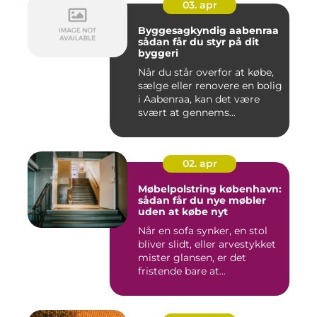
03. apr
Byggesagkyndig aabenraa
sådan får du styr på dit
byggeri
Når du står overfor at købe,
sælge eller renovere en bolig
i Aabenraa, kan det være
svært at gennems...
02. apr
Møbelpolstring københavn:
sådan får du nye møbler
uden at købe nyt
Når en sofa synker, en stol
bliver slidt, eller arvestykket
mister glansen, er det
fristende bare at...