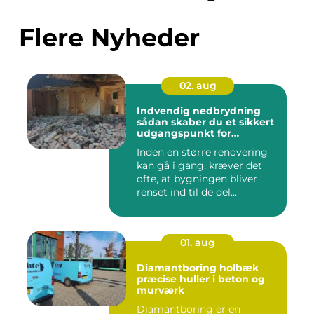
Flere Nyheder
02. aug
Indvendig nedbrydning
sådan skaber du et sikkert
udgangspunkt for
renovering
Inden en større renovering
kan gå i gang, kræver det
ofte, at bygningen bliver
renset ind til de del...
01. aug
Diamantboring holbæk
præcise huller i beton og
murværk
Diamantboring er en