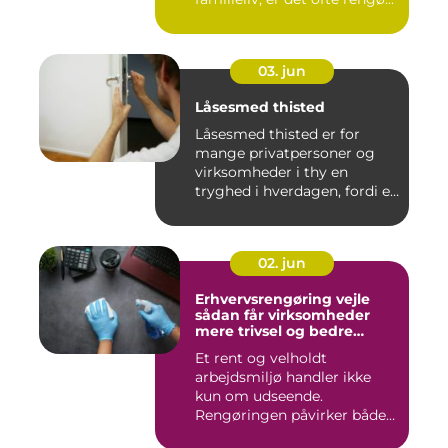
03. jun
Låsesmed thisted
Låsesmed thisted er for
mange privatpersoner og
virksomheder i thy en
tryghed i hverdagen, fordi en
...
02. jun
Erhvervsrengøring vejle
sådan får virksomheder
mere trivsel og bedre
image
Et rent og velholdt
arbejdsmiljø handler ikke
kun om udseende.
Rengøringen påvirker både
medarbejder...