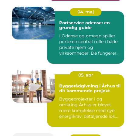
04. maj
Portservice odense: en
grundig guide
I Odense og omegn spiller
porte en central rolle i både
private hjem og
virksomheder. De fungerer
so...
05. apr
Byggerådgivning i Århus til
dit kommende projekt
Byggeprojekter i og
omkring Århus er blevet
mere komplekse med nye
energikrav, detaljerede lok...