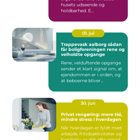
husets udseende og
holdbarhed. E...
01. jul
Trappevask aalborg sådan
får boligforeningen rene og
velholdte opgange
Rene, velduftende opgange
sender et klart signal om, at
ejendommen er i orden, og
at beboerne bliver...
30. jun
Privat rengøring: mere tid,
mindre stress i hverdagen
Når hverdagen er fyldt med
arbejde, fritidsaktiviteter og
familieliv, er det ofte rengø...