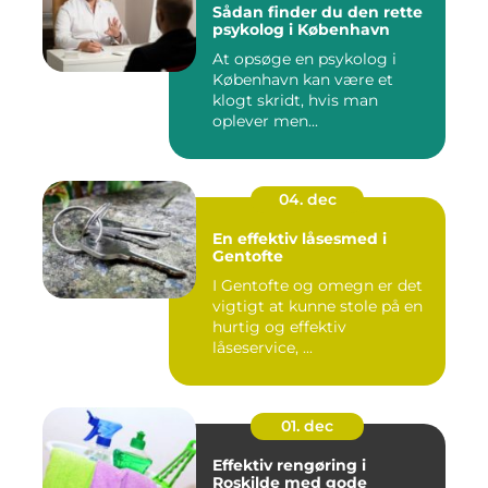
Sådan finder du den rette
psykolog i København
At opsøge en psykolog i
København kan være et
klogt skridt, hvis man
oplever men...
04. dec
En effektiv låsesmed i
Gentofte
I Gentofte og omegn er det
vigtigt at kunne stole på en
hurtig og effektiv
låseservice, ...
01. dec
Effektiv rengøring i
Roskilde med gode