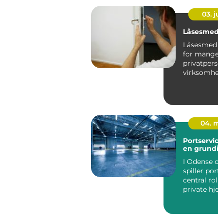
03. 
Låsesmed
Låsesmed 
for mang
privatper
virksomhe
tryghed i
fordi en ...
04. 
Portservi
en grund
I Odense
spiller po
central rol
private h
virksomhe
fungerer so