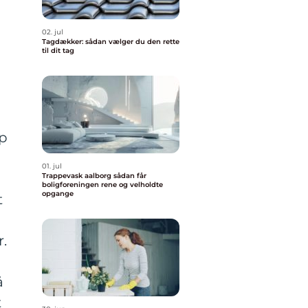
02. jul
Tagdækker: sådan vælger du den rette
til dit tag
lp
01. jul
Trappevask aalborg sådan får
boligforeningen rene og velholdte
opgange
t
r.
å
t