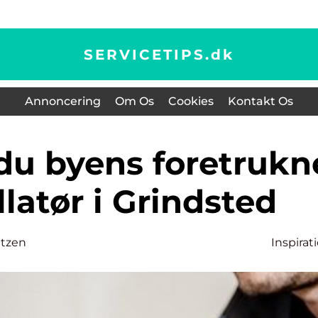
SERVICETIPS.
dk
Annoncering
Om Os
Cookies
Kontakt Os
llatør i Grindsted
itzen
Inspirat