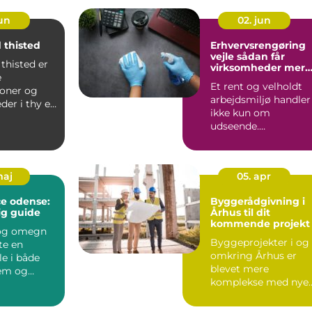
jun
02. jun
 thisted
Erhvervsrengøring
vejle sådan får
thisted er
virksomheder mere
e
trivsel og bedre
Et rent og velholdt
image
soner og
arbejdsmiljø handler
der i thy en
ikke kun om
 hverdagen,
udseende.
Rengøringen påvirke
både medarbejder...
maj
05. apr
ce odense:
Byggerådgivning i
ig guide
Århus til dit
kommende projekt
 og omegn
Byggeprojekter i og
rte en
omkring Århus er
le i både
blevet mere
jem og
komplekse med nye
der. De
energikrav,
...
detaljerede lok...