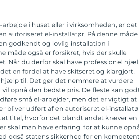
-arbejde i huset eller i virksomheden, er det
f en autoriseret el-installatør. På denne måde
 en godkendt og lovlig installation i
måde også er forsikret, hvis der skulle
et. Når du derfor skal have professionel hjæ
r det en fordel at have skitseret og klargjort,
 hjælp til. Det gør det nemmere at vurdere
vil opnå den bedste pris. De fleste kan god
udføre små el-arbejder, men det er vigtigt at
er bliver udført af en autoriseret el-installatø
tet titel, hvorfor det blandt andet kræver en
er skal man have erfaring, for at kunne opn
med også statens sikkerhed for en kompeten