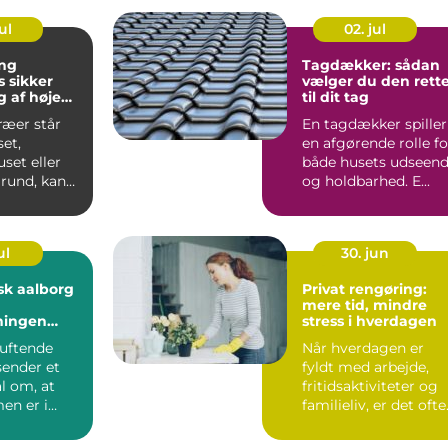
ul
02. jul
ng
Tagdækker: sådan
er
vælger du den rett
 af høje
til dit tag
ræer står
En tagdækker spiller
et,
en afgørende rolle fo
et eller
både husets udseen
rund, kan
og holdbarhed. E...
åde
blemer ...
ul
30. jun
sk aalborg
Privat rengøring:
mere tid, mindre
ningen
stress i hverdagen
elholdte
duftende
Når hverdagen er
ender et
fyldt med arbejde,
al om, at
fritidsaktiviteter og
n er i
familieliv, er det ofte
 at beboerne
rengø...