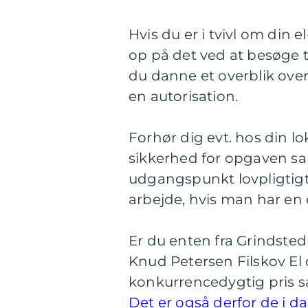
Hvis du er i tvivl om din e
op på det ved at besøge
du danne et overblik over 
en autorisation.
Forhør dig evt. hos din lo
sikkerhed for opgaven sa
udgangspunkt lovpligtig
arbejde, hvis man har en 
Er du enten fra Grindste
Knud Petersen Filskov El o
konkurrencedygtig pris sa
Det er også derfor de i da