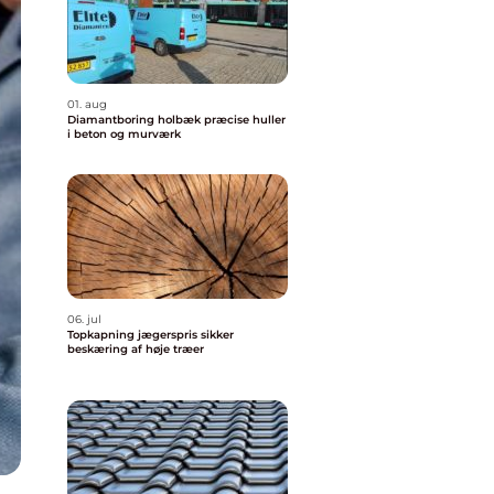
01. aug
Diamantboring holbæk præcise huller
i beton og murværk
06. jul
Topkapning jægerspris sikker
beskæring af høje træer