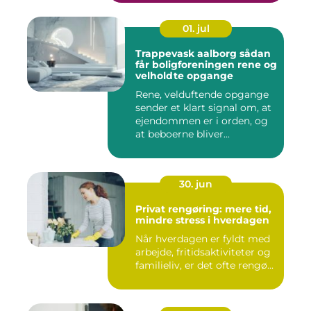
01. jul
Trappevask aalborg sådan
får boligforeningen rene og
velholdte opgange
Rene, velduftende opgange
sender et klart signal om, at
ejendommen er i orden, og
at beboerne bliver...
30. jun
Privat rengøring: mere tid,
mindre stress i hverdagen
Når hverdagen er fyldt med
arbejde, fritidsaktiviteter og
familieliv, er det ofte rengø...