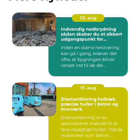
02. aug
Indvendig nedbrydning
sådan skaber du et sikkert
udgangspunkt for
renovering
Inden en større renovering
kan gå i gang, kræver det
ofte, at bygningen bliver
renset ind til de del...
01. aug
Diamantboring holbæk
præcise huller i beton og
murværk
Diamantboring er en
specialiseret metode til at
lave nøjagtige huller i hårde
materialer som beton, ...