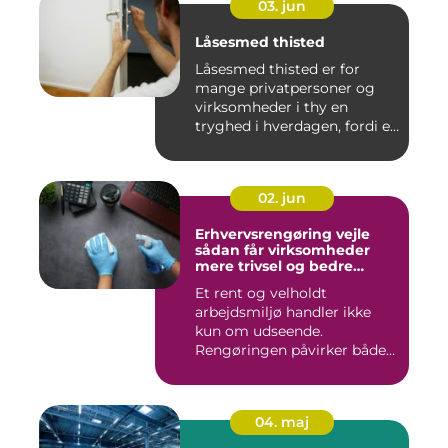
03. jun
Låsesmed thisted
Låsesmed thisted er for
mange privatpersoner og
virksomheder i thy en
tryghed i hverdagen, fordi en
...
02. jun
Erhvervsrengøring vejle
sådan får virksomheder
mere trivsel og bedre
image
Et rent og velholdt
arbejdsmiljø handler ikke
kun om udseende.
Rengøringen påvirker både
medarbejder...
04. maj