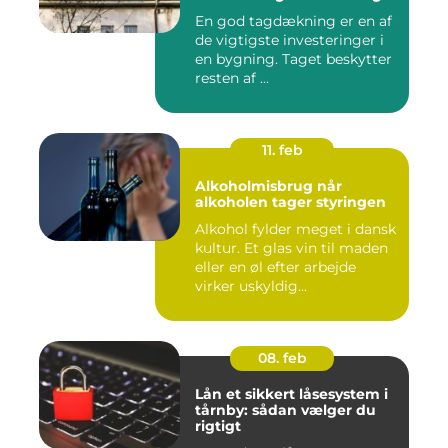
En god tagdækning er en af
de vigtigste investeringer i
en bygning. Taget beskytter
resten af ...
11. feb
Alkoholmisbrug når
alkoholen tager styringen
Alkohol fylder meget i dansk
kultur. Et glas vin til maden
eller en øl efter arbejde
virker uskyldig...
08. feb
Lån et sikkert låsesystem i
tårnby: sådan vælger du
rigtigt