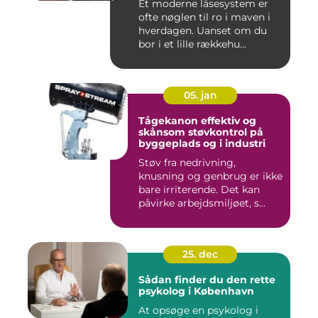
Et moderne låsesystem er
ofte nøglen til ro i maven i
hverdagen. Uanset om du
bor i et lille rækkehu...
05. jan
Tågekanon effektiv og
skånsom støvkontrol på
byggeplads og i industri
Støv fra nedrivning,
knusning og genbrug er ikke
bare irriterende. Det kan
påvirke arbejdsmiljøet, s...
25. dec
Sådan finder du den rette
psykolog i København
At opsøge en psykolog i