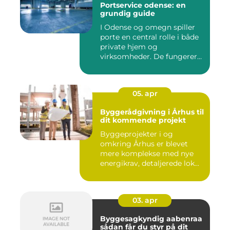
Portservice odense: en
grundig guide
I Odense og omegn spiller
porte en central rolle i både
private hjem og
virksomheder. De fungerer
so...
05. apr
Byggerådgivning i Århus til
dit kommende projekt
Byggeprojekter i og
omkring Århus er blevet
mere komplekse med nye
energikrav, detaljerede lok...
03. apr
Byggesagkyndig aabenraa
sådan får du styr på dit