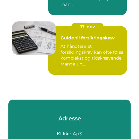
man...
17. nov
Guide til forsikringskrav
At håndtere et
forsikringskrav kan ofte føles
komplekst og tidskrævende.
Mange un...
Adresse