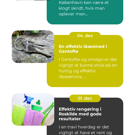
København kan være et
klogt skridt, hvis man
oplever men...
04. dec
En effektiv låsesmed i
Gentofte
I Gentofte og omegn er det
vigtigt at kunne stole på en
hurtig og effektiv
låseservice, ...
01. dec
Effektiv rengøring i
Roskilde med gode
resultater
I en travl hverdag er det
vigtigt at have et rent og