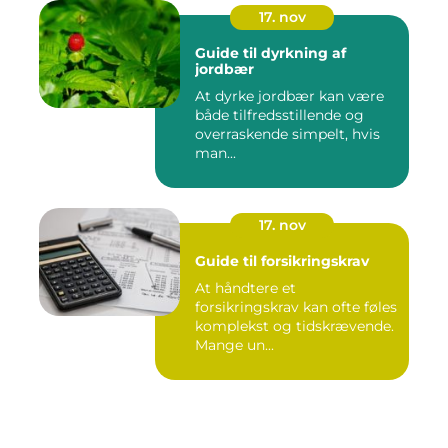
17. nov
Guide til dyrkning af
jordbær
At dyrke jordbær kan være
både tilfredsstillende og
overraskende simpelt, hvis
man...
17. nov
Guide til forsikringskrav
At håndtere et
forsikringskrav kan ofte føles
komplekst og tidskrævende.
Mange un...