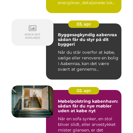
energikrav, detaljerede lok...
03. apr
Byggesagkyndig aabenraa
sådan får du styr på dit
byggeri
Når du står overfor at købe,
sælge eller renovere en bolig
i Aabenraa, kan det være
svært at gennems...
02. apr
Møbelpolstring københavn:
sådan får du nye møbler
uden at købe nyt
Når en sofa synker, en stol
bliver slidt, eller arvestykket
mister glansen, er det