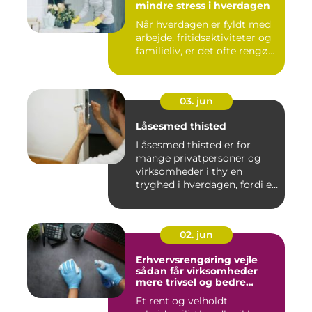
mindre stress i hverdagen
Når hverdagen er fyldt med
arbejde, fritidsaktiviteter og
familieliv, er det ofte rengø...
03. jun
Låsesmed thisted
Låsesmed thisted er for
mange privatpersoner og
virksomheder i thy en
tryghed i hverdagen, fordi en
...
02. jun
Erhvervsrengøring vejle
sådan får virksomheder
mere trivsel og bedre
image
Et rent og velholdt