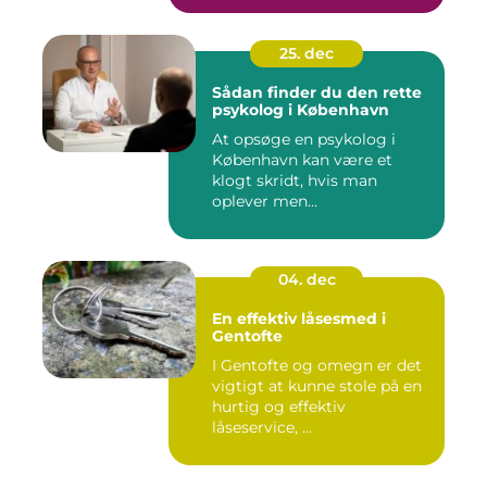
25. dec
Sådan finder du den rette
psykolog i København
At opsøge en psykolog i
København kan være et
klogt skridt, hvis man
oplever men...
04. dec
En effektiv låsesmed i
Gentofte
I Gentofte og omegn er det
vigtigt at kunne stole på en
hurtig og effektiv
låseservice, ...