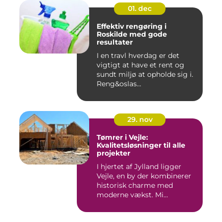
01. dec
Effektiv rengøring i
Roskilde med gode
resultater
I en travl hverdag er det
vigtigt at have et rent og
sundt miljø at opholde sig i.
Reng&oslas...
29. nov
Tømrer i Vejle:
Kvalitetsløsninger til alle
projekter
I hjertet af Jylland ligger
Vejle, en by der kombinerer
historisk charme med
moderne vækst. Mi...