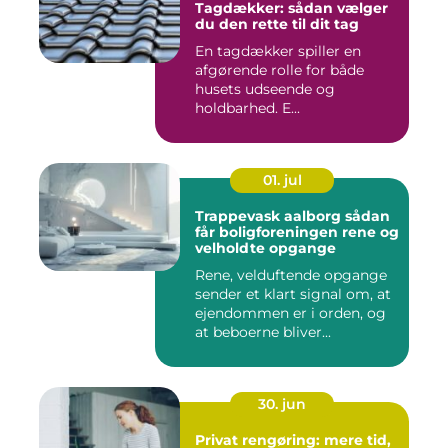
Tagdækker: sådan vælger
du den rette til dit tag
En tagdækker spiller en
afgørende rolle for både
husets udseende og
holdbarhed. E...
01. jul
Trappevask aalborg sådan
får boligforeningen rene og
velholdte opgange
Rene, velduftende opgange
sender et klart signal om, at
ejendommen er i orden, og
at beboerne bliver...
30. jun
Privat rengøring: mere tid,