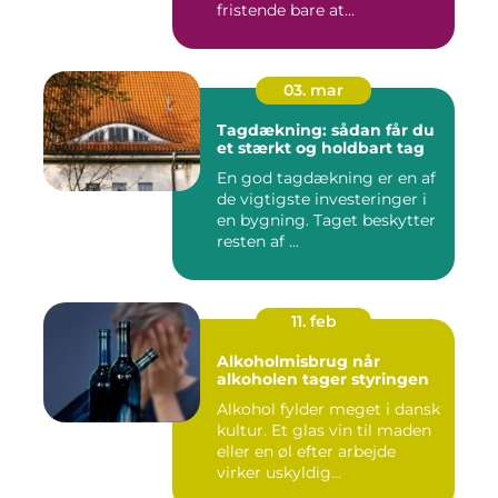
fristende bare at...
03. mar
Tagdækning: sådan får du
et stærkt og holdbart tag
En god tagdækning er en af
de vigtigste investeringer i
en bygning. Taget beskytter
resten af ...
11. feb
Alkoholmisbrug når
alkoholen tager styringen
Alkohol fylder meget i dansk
kultur. Et glas vin til maden
eller en øl efter arbejde
virker uskyldig...