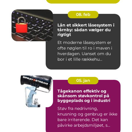
08. feb
Lån et sikkert låsesystem i
tårnby: sådan vælger du
rigtigt
Et moderne låsesystem er
ofte nøglen til ro i maven i
hverdagen. Uanset om du
bor i et lille rækkehu...
05. jan
Tågekanon effektiv og
skånsom støvkontrol på
byggeplads og i industri
Støv fra nedrivning,
knusning og genbrug er ikke
bare irriterende. Det kan
påvirke arbejdsmiljøet, s...