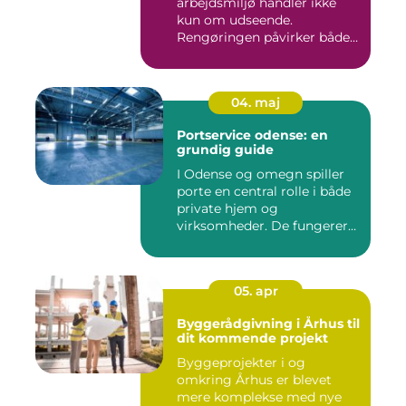
arbejdsmiljø handler ikke
kun om udseende.
Rengøringen påvirker både
medarbejder...
04. maj
Portservice odense: en
grundig guide
I Odense og omegn spiller
porte en central rolle i både
private hjem og
virksomheder. De fungerer
so...
05. apr
Byggerådgivning i Århus til
dit kommende projekt
Byggeprojekter i og
omkring Århus er blevet
mere komplekse med nye