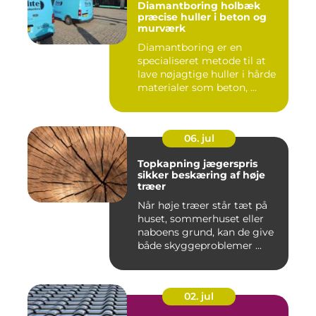
Diamantboring holbæk
præcise huller i beton og
murværk
Diamantboring er en
specialiseret metode til at
lave nøjagtige huller i hårde
materialer som beton, ...
06. jul
Topkapning jægerspris
sikker beskæring af høje
træer
Når høje træer står tæt på
huset, sommerhuset eller
naboens grund, kan de give
både skyggeproblemer ...
02. jul