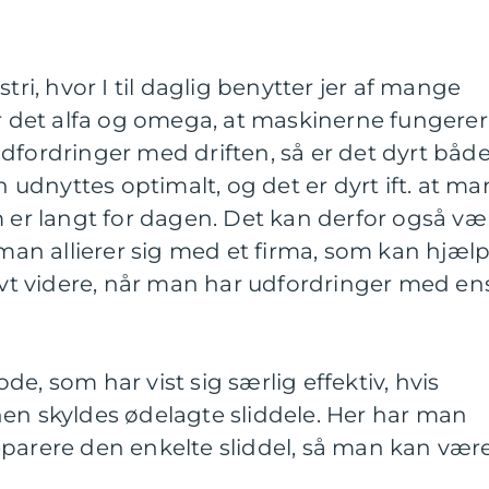
tri, hvor I til daglig benytter jer af mange
er det alfa og omega, at maskinerne fungerer
dfordringer med driften, så er det dyrt både
dnyttes optimalt, og det er dyrt ift. at ma
m er langt for dagen. Det kan derfor også væ
 man allierer sig med et firma, som kan hjæl
tivt videre, når man har udfordringer med en
e, som har vist sig særlig effektiv, hvis
nen skyldes ødelagte sliddele. Her har man
eparere den enkelte sliddel, så man kan vær