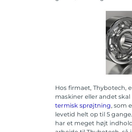
Hos firmaet, Thybotech, e
maskiner eller andet skal r
termisk sprøjtning
, som 
levetid helt op til 5 gang
har et meget højt indhold
arbejde til Thybotech, så 