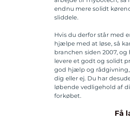
endnu mere solidt kørend
sliddele.
Hvis du derfor står med
hjælpe med at løse, så k
branchen siden 2007, og h
levere et godt og solidt p
god hjælp og rådgivning, h
dig eller ej. Du har desu
løbende vedligehold af di
forkøbet.
Få l