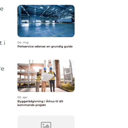
te
 i
04. maj
Portservice odense: en grundig guide
re
05. apr
Byggerådgivning i Århus til dit
kommende projekt