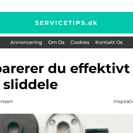
SERVICETIPS.
dk
Annoncering
Om Os
Cookies
Kontakt Os
sliddele
ensen
Inspirat