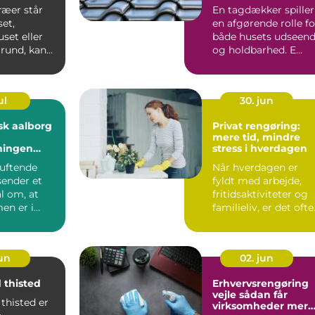
ræer står
En tagdækker spiller
et,
en afgørende rolle fo
et eller
både husets udseen
rund, kan
og holdbarhed. E...
åde
blemer ...
ul
30. jun
sk aalborg
Privat rengøring:
mere tid, mindre
ningen
stress i hverdagen
elholdte
duftende
Når hverdagen er
ender et
fyldt med arbejde,
al om, at
fritidsaktiviteter og
n er i
familieliv, er det ofte
 at beboerne
rengø...
jun
02. jun
 thisted
Erhvervsrengøring
vejle sådan får
thisted er
virksomheder mere