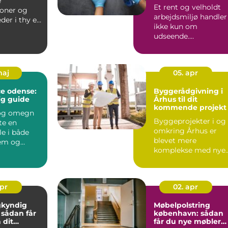
e
trivsel og bedre
Et rent og velholdt
image
soner og
arbejdsmiljø handler
der i thy en
ikke kun om
 hverdagen,
udseende.
Rengøringen påvirke
både medarbejder...
maj
05. apr
ce odense:
Byggerådgivning i
ig guide
Århus til dit
kommende projekt
 og omegn
Byggeprojekter i og
rte en
omkring Århus er
le i både
blevet mere
jem og
komplekse med nye
der. De
energikrav,
...
detaljerede lok...
apr
02. apr
kyndig
Møbelpolstring
r
københavn: sådan
 dit
får du nye møbler