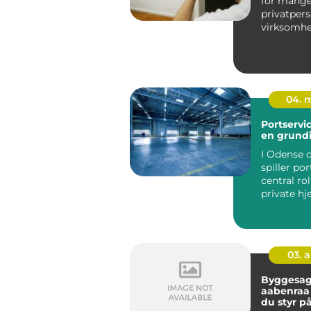
for mang
privatper
virksomhe
tryghed i
fordi en ...
04. 
Portservi
en grund
I Odense
spiller po
central rol
private h
virksomhe
fungerer so
03. 
Byggesag
aabenraa sådan få
du styr på