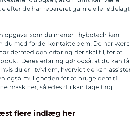
e efter de har repareret gamle eller ødelag
 en opgave, som du mener Thybotech kan
an du med fordel kontakte dem. De har været
ar dermed den erfaring der skal til, for at
rodukt. Deres erfaring gør også, at du kan få
vis du er i tvivl om, hvorvidt de kan assiste
den også muligheden for at bruge dem til
ne maskiner, således du kan tage ting i
æst flere indlæg her