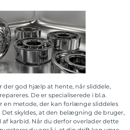
r der god hjælp at hente, når sliddele,
epareres. De er specialiserede i bl.a.
er en metode, der kan forlænge sliddeles
e. Det skyldes, at den belægning de bruger,
 af karbid. Når du derfor overlader dette
investerer du også i, at din drift kan være