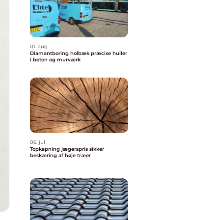
01. aug
Diamantboring holbæk præcise huller
i beton og murværk
06. jul
Topkapning jægerspris sikker
beskæring af høje træer