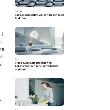
02. jul
Tagdækker: sådan vælger du den rette
til dit tag
 i
n
re
pe
01. jul
s
Trappevask aalborg sådan får
boligforeningen rene og velholdte
opgange
e