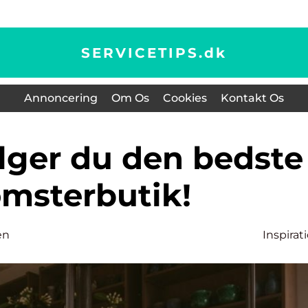
SERVICETIPS.
dk
Annoncering
Om Os
Cookies
Kontakt Os
omsterbutik!
en
Inspirat