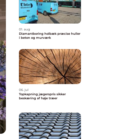
01. aug
Diamantboring holbæk præcise huller
i beton og murværk
06. jul
Topkapning jægerspris sikker
beskæring af høje træer