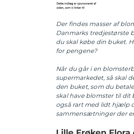
Der findes masser af blom
Danmarks tredjestørste b
du skal købe din buket. Hv
for pengene?
Når du går i en blomsterbu
supermarkedet, så skal de
den buket, som du betaler
skal have blomster til dit 
også rart med lidt hjælp o
sammensætninger der er
Lille Frøken Flor