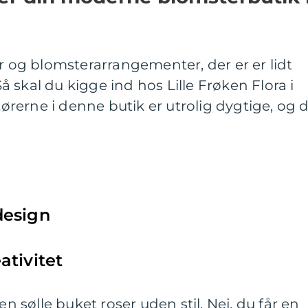
og blomsterarrangementer, der er er lidt
 skal du kigge ind hos Lille Frøken Flora i
rerne i denne butik er utrolig dygtige, og 
:
design
ativitet
en sølle buket roser uden stil. Nej, du får en