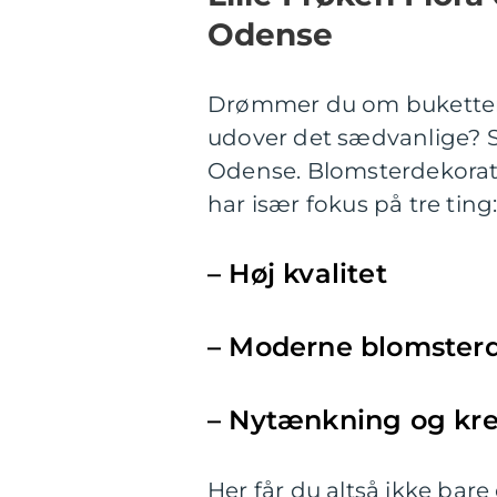
Odense
Drømmer du om buketter 
udover det sædvanlige? Så
Odense. Blomsterdekoratø
har især fokus på tre ting
– Høj kvalitet
– Moderne blomster
– Nytænkning og kre
Her får du altså ikke bare 