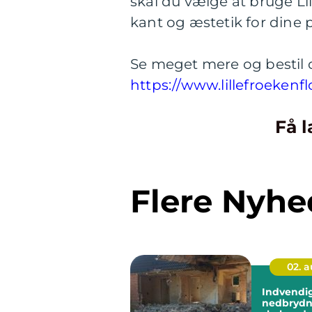
skal du vælge at bruge Lill
kant og æstetik for dine 
Se meget mere og bestil
https://www.lillefroekenfl
Få l
Flere Nyhe
02. 
Indvendi
nedbrydning 