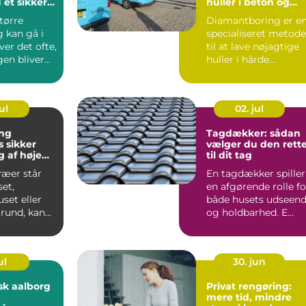
 et sikkert
huller i beton og
unkt for
murværk
tørre
Diamantboring er e
ng
 kan gå i
specialiseret metode
er det ofte,
til at lave nøjagtige
gen bliver
huller i hårde
il de del...
materialer som
beton, ...
ul
02. jul
ng
Tagdækker: sådan
er
vælger du den rett
 af høje
til dit tag
ræer står
En tagdækker spiller
et,
en afgørende rolle fo
et eller
både husets udseen
rund, kan
og holdbarhed. E...
åde
blemer ...
ul
30. jun
sk aalborg
Privat rengøring:
mere tid, mindre