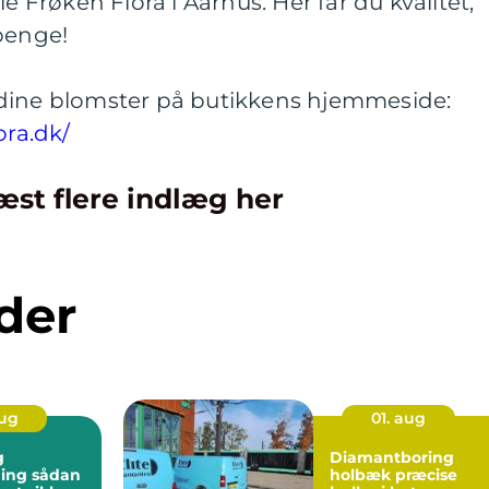
e Frøken Flora i Aarhus. Her får du kvalitet,
penge!
 dine blomster på butikkens hjemmeside:
ora.dk/
æst flere indlæg her
der
aug
01. aug
g
Diamantboring
sådan
holbæk præcise