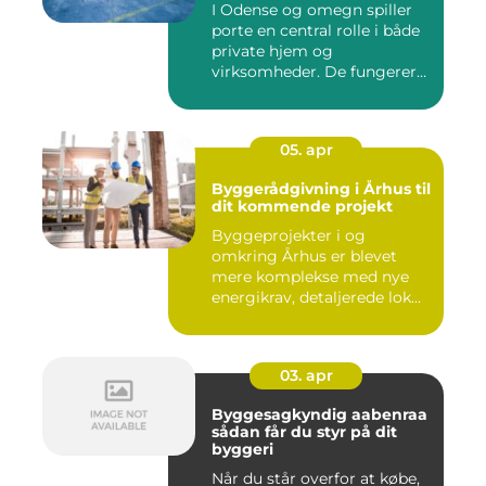
I Odense og omegn spiller
porte en central rolle i både
private hjem og
virksomheder. De fungerer
so...
05. apr
Byggerådgivning i Århus til
dit kommende projekt
Byggeprojekter i og
omkring Århus er blevet
mere komplekse med nye
energikrav, detaljerede lok...
03. apr
Byggesagkyndig aabenraa
sådan får du styr på dit
byggeri
Når du står overfor at købe,