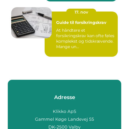
17. nov
Guide til forsikringskrav
At håndtere et
forsikringskrav kan ofte føles
komplekst og tidskrævende.
Mange un...
Adresse