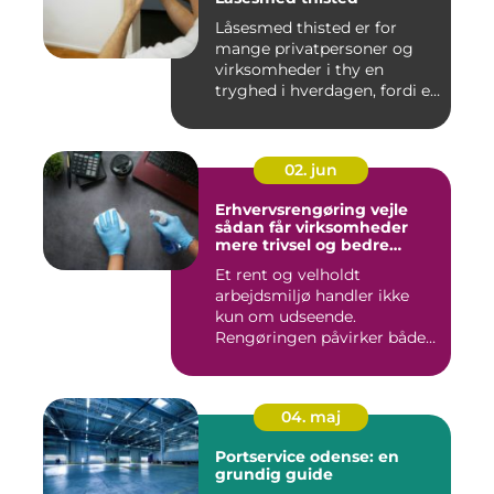
Låsesmed thisted er for
mange privatpersoner og
virksomheder i thy en
tryghed i hverdagen, fordi en
...
02. jun
Erhvervsrengøring vejle
sådan får virksomheder
mere trivsel og bedre
image
Et rent og velholdt
arbejdsmiljø handler ikke
kun om udseende.
Rengøringen påvirker både
medarbejder...
04. maj
Portservice odense: en
grundig guide