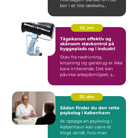
bor i et lille rækkehu...
05. jan
Tågekanon effektiv og
skånsom støvkontrol på
byggeplads og i industri
Støv fra nedrivning,
knusning og genbrug er ikke
bare irriterende. Det kan
påvirke arbejdsmiljøet, s...
25. dec
Sådan finder du den rette
psykolog i København
At opsøge en psykolog i
København kan være et
klogt skridt, hvis man