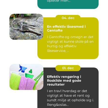
oplever men...
04. dec
En effektiv låsesmed i
Gentofte
I Gentofte og omegn er det
vigtigt at kunne stole på en
hurtig og effektiv
låseservice, ...
01. dec
Effektiv rengøring i
Roskilde med gode
resultater
I en travl hverdag er det
vigtigt at have et rent og
sundt miljø at opholde sig i.
Reng&oslas...