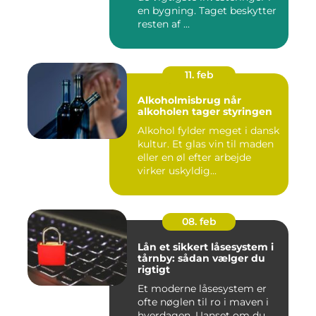
en bygning. Taget beskytter
resten af ...
11. feb
Alkoholmisbrug når
alkoholen tager styringen
Alkohol fylder meget i dansk
kultur. Et glas vin til maden
eller en øl efter arbejde
virker uskyldig...
08. feb
Lån et sikkert låsesystem i
tårnby: sådan vælger du
rigtigt
Et moderne låsesystem er
ofte nøglen til ro i maven i
hverdagen. Uanset om du