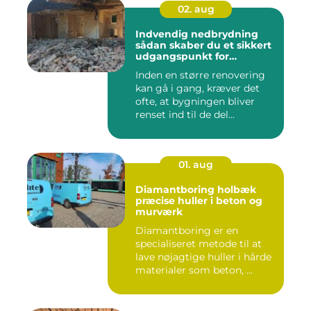
02. aug
Indvendig nedbrydning
sådan skaber du et sikkert
udgangspunkt for
renovering
Inden en større renovering
kan gå i gang, kræver det
ofte, at bygningen bliver
renset ind til de del...
01. aug
Diamantboring holbæk
præcise huller i beton og
murværk
Diamantboring er en
specialiseret metode til at
lave nøjagtige huller i hårde
materialer som beton, ...