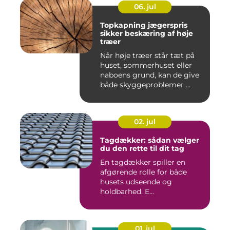
06. jul
Topkapning jægerspris
sikker beskæring af høje
træer
Når høje træer står tæt på
huset, sommerhuset eller
naboens grund, kan de give
både skyggeproblemer ...
02. jul
Tagdækker: sådan vælger
du den rette til dit tag
En tagdækker spiller en
afgørende rolle for både
husets udseende og
holdbarhed. E...
01. jul