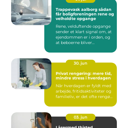
Trappevask aalborg sådan
får boligforeningen rene og
velholdte opgange
Rene, velduftende opgange
sender et klart signal om, at
ejendommen er i orden, og
at beboerne bliver...
30. jun
Privat rengøring: mere tid,
mindre stress i hverdagen
Når hverdagen er fyldt med
arbejde, fritidsaktiviteter og
familieliv, er det ofte rengø...
03. jun
Låsesmed thisted