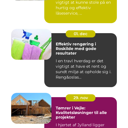
vigtigt at kunne stole på en
hurtig og effektiv
låseservice, ...
01. dec
Effektiv rengøring i
Roskilde med gode
resultater
I en travl hverdag er det
vigtigt at have et rent og
sundt miljø at opholde sig i.
Reng&oslas...
29. nov
Tømrer i Vejle:
Kvalitetsløsninger til alle
projekter
I hjertet af Jylland ligger