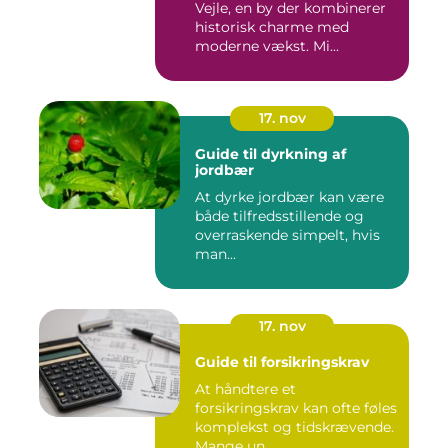
Vejle, en by der kombinerer
historisk charme med
moderne vækst. Mi...
17. nov
Guide til dyrkning af
jordbær
At dyrke jordbær kan være
både tilfredsstillende og
overraskende simpelt, hvis
man...
17. nov
Guide til forsikringskrav
At håndtere et
forsikringskrav kan ofte føles
komplekst og tidskrævende.
Mange un...