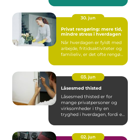
30. jun
Privat rengøring: mere tid,
mindre stress i hverdagen
Når hverdagen er fyldt med
arbejde, fritidsaktiviteter og
familieliv, er det ofte rengø...
03. jun
Låsesmed thisted
Låsesmed thisted er for
mange privatpersoner og
virksomheder i thy en
tryghed i hverdagen, fordi en
...
02. jun