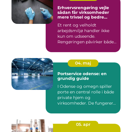
Erhvervsrengøring vejle
sådan får virksomheder
mere trivsel og bedre
image
Et rent og velholdt
arbejdsmiljø handler ikke
kun om udseende.
Rengøringen påvirker både
medarbejder...
04. maj
Portservice odense: en
grundig guide
I Odense og omegn spiller
porte en central rolle i både
private hjem og
virksomheder. De fungerer
so...
05. apr