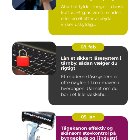
Alkohol fylder meget i dansk
kultur. Et glas vin til maden
eller en øl efter arbejde
virker uskyldig...
08. feb
Lån et sikkert låsesystem i
tårnby: sådan vælger du
rigtigt
Et moderne låsesystem er
ofte nøglen til ro i maven i
hverdagen. Uanset om du
bor i et lille rækkehu...
05. jan
Tågekanon effektiv og
skånsom støvkontrol på
byggeplads og i industri