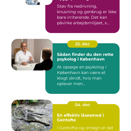
Støv fra nedrivning,
knusning og genbrug er ikke
bare irriterende. Det kan
påvirke arbejdsmiljøet, s...
25. dec
Sådan finder du den rette
psykolog i København
At opsøge en psykolog i
København kan være et
klogt skridt, hvis man
oplever men...
04. dec
En effektiv låsesmed i
Gentofte
I Gentofte og omegn er det