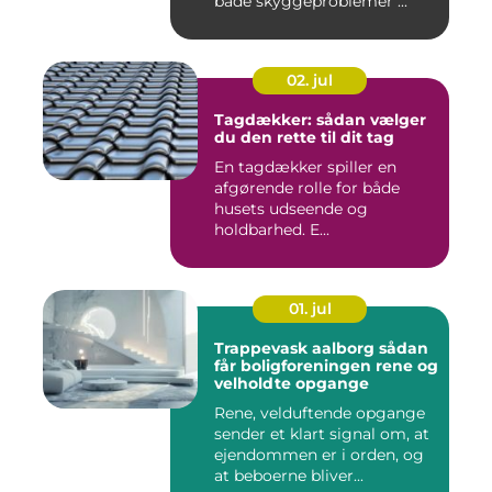
både skyggeproblemer ...
02. jul
Tagdækker: sådan vælger
du den rette til dit tag
En tagdækker spiller en
afgørende rolle for både
husets udseende og
holdbarhed. E...
01. jul
Trappevask aalborg sådan
får boligforeningen rene og
velholdte opgange
Rene, velduftende opgange
sender et klart signal om, at
ejendommen er i orden, og
at beboerne bliver...