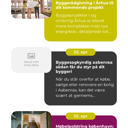
Byggerådgivning i Århus til
dit kommende projekt
Byggeprojekter i og
omkring Århus er blevet
mere komplekse med nye
energikrav, detaljerede lok...
03. apr
Byggesagkyndig aabenraa
sådan får du styr på dit
byggeri
Når du står overfor at købe,
sælge eller renovere en bolig
i Aabenraa, kan det være
svært at gennems...
02. apr
Møbelpolstring københavn: