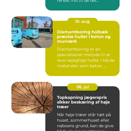
renset ind til de del...
01. aug
Diamantboring holbæk
præcise huller i beton og
murværk
Diamantboring er en
specialiseret metode til at
lave nøjagtige huller i hårde
materialer som beton, ...
06. jul
Topkapning jægerspris
sikker beskæring af høje
træer
Når høje træer står tæt på
huset, sommerhuset eller
naboens grund, kan de give