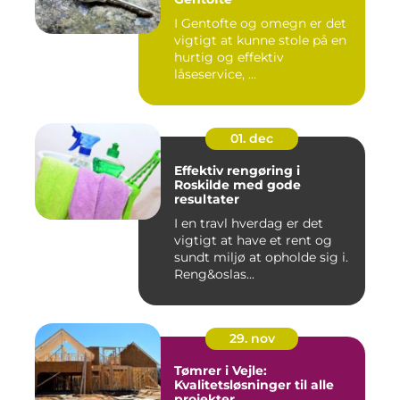
I Gentofte og omegn er det
vigtigt at kunne stole på en
hurtig og effektiv
låseservice, ...
01. dec
Effektiv rengøring i
Roskilde med gode
resultater
I en travl hverdag er det
vigtigt at have et rent og
sundt miljø at opholde sig i.
Reng&oslas...
29. nov
Tømrer i Vejle:
Kvalitetsløsninger til alle
projekter