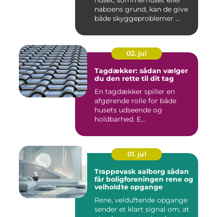
naboens grund, kan de give
både skyggeproblemer ...
02. jul
Tagdækker: sådan vælger
du den rette til dit tag
En tagdækker spiller en
afgørende rolle for både
husets udseende og
holdbarhed. E...
01. jul
Trappevask aalborg sådan
får boligforeningen rene og
velholdte opgange
Rene, velduftende opgange
sender et klart signal om, at