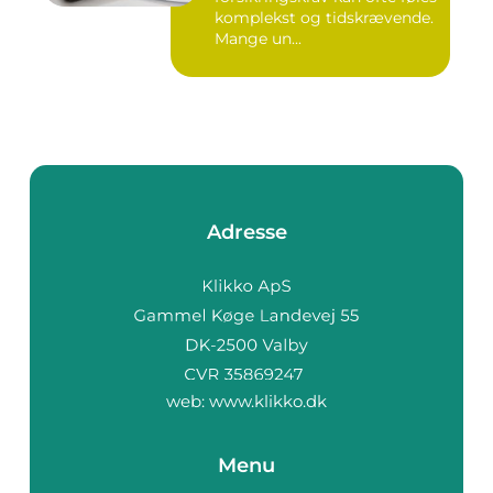
komplekst og tidskrævende.
Mange un...
Adresse
web:
www.klikko.dk
Menu