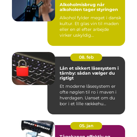
Alkoholmisbrug når
alkoholen tager styringen
Alkohol fylder meget i dansk
kultur. Et glas vin til maden
eller en øl efter arbejde
virker uskyldig...
08. feb
Lån et sikkert låsesystem i
tårnby: sådan vælger du
rigtigt
Et moderne låsesystem er
ofte nøglen til ro i maven i
hverdagen. Uanset om du
bor i et lille rækkehu...
05. jan
Tågekanon effektiv og