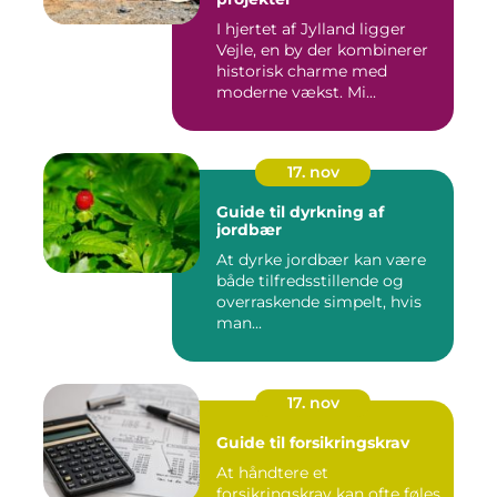
I hjertet af Jylland ligger
Vejle, en by der kombinerer
historisk charme med
moderne vækst. Mi...
17. nov
Guide til dyrkning af
jordbær
At dyrke jordbær kan være
både tilfredsstillende og
overraskende simpelt, hvis
man...
17. nov
Guide til forsikringskrav
At håndtere et
forsikringskrav kan ofte føles