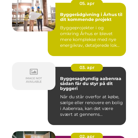
05. apr
Byggerådgivning i Århus til
dit kommende projekt
Byggeprojekter i og
omkring Århus er blevet
mere komplekse med nye
energikrav, detaljerede lok...
03. apr
Byggesagkyndig aabenraa
sådan får du styr på dit
byggeri
Når du står overfor at købe,
sælge eller renovere en bolig
i Aabenraa, kan det være
svært at gennems...
02. apr