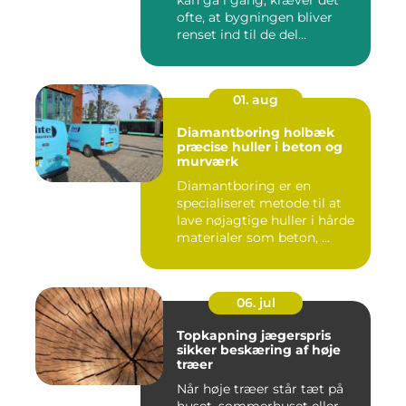
ofte, at bygningen bliver
renset ind til de del...
01. aug
Diamantboring holbæk
præcise huller i beton og
murværk
Diamantboring er en
specialiseret metode til at
lave nøjagtige huller i hårde
materialer som beton, ...
06. jul
Topkapning jægerspris
sikker beskæring af høje
træer
Når høje træer står tæt på
huset, sommerhuset eller