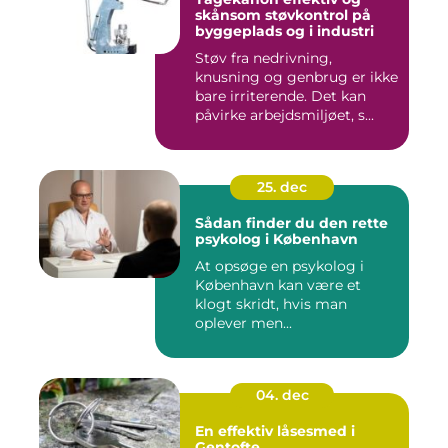
skånsom støvkontrol på
byggeplads og i industri
Støv fra nedrivning,
knusning og genbrug er ikke
bare irriterende. Det kan
påvirke arbejdsmiljøet, s...
25. dec
Sådan finder du den rette
psykolog i København
At opsøge en psykolog i
København kan være et
klogt skridt, hvis man
oplever men...
04. dec
En effektiv låsesmed i
Gentofte