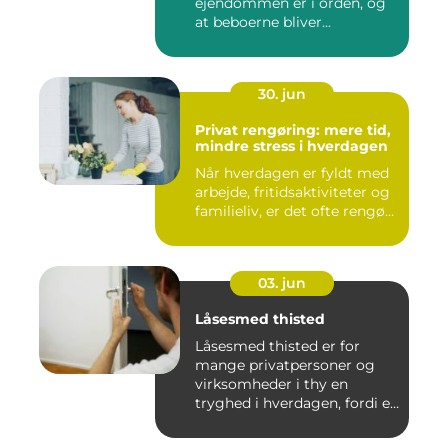
ejendommen er i orden, og
at beboerne bliver...
30. jun
Privat rengøring: mere tid,
mindre stress i hverdagen
Når hverdagen er fyldt med
arbejde, fritidsaktiviteter og
familieliv, er det ofte rengø...
03. jun
Låsesmed thisted
Låsesmed thisted er for
mange privatpersoner og
virksomheder i thy en
tryghed i hverdagen, fordi en
...