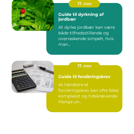
17. nov
Guide til dyrkning af
jordbær
At dyrke jordbær kan være
både tilfredsstillende og
overraskende simpelt, hvis
man...
17. nov
Guide til forsikringskrav
At håndtere et
forsikringskrav kan ofte føles
komplekst og tidskrævende.
Mange un...