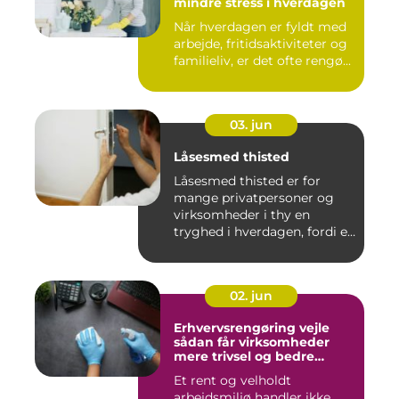
mindre stress i hverdagen
Når hverdagen er fyldt med
arbejde, fritidsaktiviteter og
familieliv, er det ofte rengø...
03. jun
Låsesmed thisted
Låsesmed thisted er for
mange privatpersoner og
virksomheder i thy en
tryghed i hverdagen, fordi en
...
02. jun
Erhvervsrengøring vejle
sådan får virksomheder
mere trivsel og bedre
image
Et rent og velholdt
arbejdsmiljø handler ikke