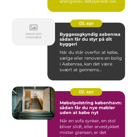
energikrav, detaljerede lok...
03. apr
Byggesagkyndig aabenraa
sådan får du styr på dit
byggeri
Når du står overfor at købe,
sælge eller renovere en bolig
i Aabenraa, kan det være
svært at gennems...
02. apr
Møbelpolstring københavn:
sådan får du nye møbler
uden at købe nyt
Når en sofa synker, en stol
bliver slidt, eller arvestykket
mister glansen, er det