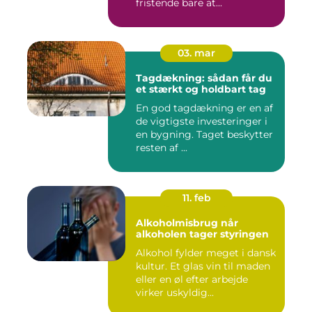
fristende bare at...
03. mar
Tagdækning: sådan får du
et stærkt og holdbart tag
En god tagdækning er en af
de vigtigste investeringer i
en bygning. Taget beskytter
resten af ...
11. feb
Alkoholmisbrug når
alkoholen tager styringen
Alkohol fylder meget i dansk
kultur. Et glas vin til maden
eller en øl efter arbejde
virker uskyldig...