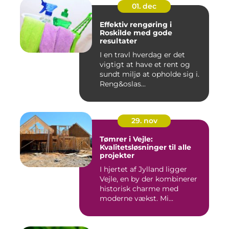
01. dec
Effektiv rengøring i
Roskilde med gode
resultater
I en travl hverdag er det
vigtigt at have et rent og
sundt miljø at opholde sig i.
Reng&oslas...
29. nov
Tømrer i Vejle:
Kvalitetsløsninger til alle
projekter
I hjertet af Jylland ligger
Vejle, en by der kombinerer
historisk charme med
moderne vækst. Mi...