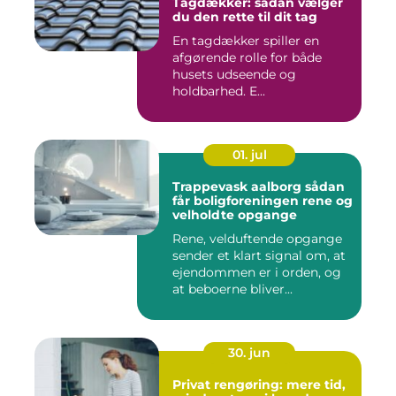
Tagdækker: sådan vælger
du den rette til dit tag
En tagdækker spiller en
afgørende rolle for både
husets udseende og
holdbarhed. E...
01. jul
Trappevask aalborg sådan
får boligforeningen rene og
velholdte opgange
Rene, velduftende opgange
sender et klart signal om, at
ejendommen er i orden, og
at beboerne bliver...
30. jun
Privat rengøring: mere tid,