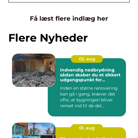
Få læst flere indlæg her
Flere Nyheder
02. aug
Indvendig nedbrydning
sådan skaber du et sikkert
udgangspunkt for
renovering
Inden en større renovering
kan gå i gang, kræver det
ofte, at bygningen bliver
renset ind til de del...
01. aug