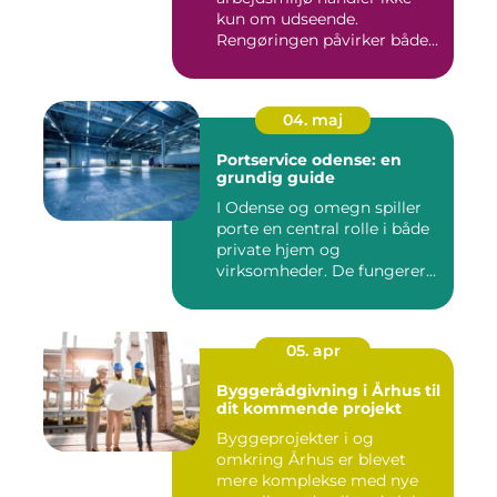
kun om udseende.
Rengøringen påvirker både
medarbejder...
04. maj
Portservice odense: en
grundig guide
I Odense og omegn spiller
porte en central rolle i både
private hjem og
virksomheder. De fungerer
so...
05. apr
Byggerådgivning i Århus til
dit kommende projekt
Byggeprojekter i og
omkring Århus er blevet
mere komplekse med nye