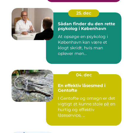
25. dec
Sådan finder du den rette
psykolog i København
At opsøge en psykolog i
København kan være et
klogt skridt, hvis man
oplever men...
04. dec
En effektiv låsesmed i
Gentofte
I Gentofte og omegn er det
vigtigt at kunne stole på en
hurtig og effektiv
låseservice, ...