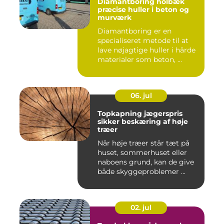
Diamantboring holbæk
præcise huller i beton og
murværk
Diamantboring er en
specialiseret metode til at
lave nøjagtige huller i hårde
materialer som beton, ...
06. jul
Topkapning jægerspris
sikker beskæring af høje
træer
Når høje træer står tæt på
huset, sommerhuset eller
naboens grund, kan de give
både skyggeproblemer ...
02. jul