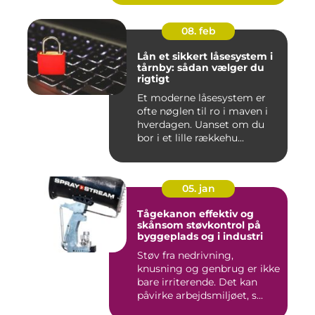
08. feb
Lån et sikkert låsesystem i
tårnby: sådan vælger du
rigtigt
Et moderne låsesystem er
ofte nøglen til ro i maven i
hverdagen. Uanset om du
bor i et lille rækkehu...
05. jan
Tågekanon effektiv og
skånsom støvkontrol på
byggeplads og i industri
Støv fra nedrivning,
knusning og genbrug er ikke
bare irriterende. Det kan
påvirke arbejdsmiljøet, s...