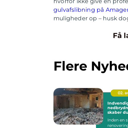
hvorfor ikke give en prof
gulvafslibning på Amage
muligheder op – husk dog
Få l
Flere Nyhe
02. 
Indvendi
nedbrydning 
skaber du
udgangsp
Inden en s
renoveri
renovering