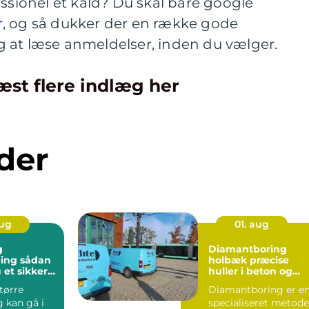
essionel et kald? Du skal bare google
r
, og så dukker der en række gode
 at læse anmeldelser, inden du vælger.
æst flere indlæg her
der
aug
01. aug
g
Diamantboring
sådan
holbæk præcise
 et sikkert
huller i beton og
unkt for
murværk
tørre
Diamantboring er e
ng
 kan gå i
specialiseret metode