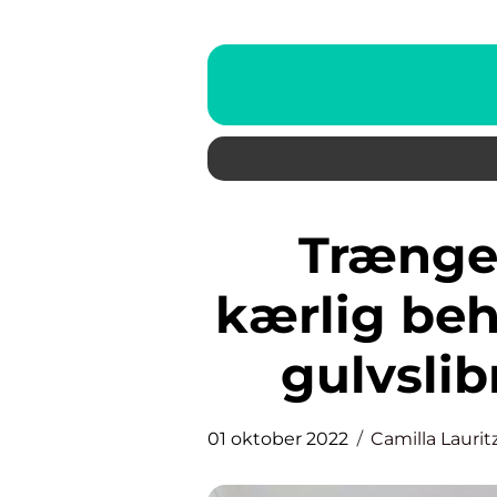
Trænger din gulve til en
kærlig be
gulvsli
01 oktober 2022
Camilla Laurit