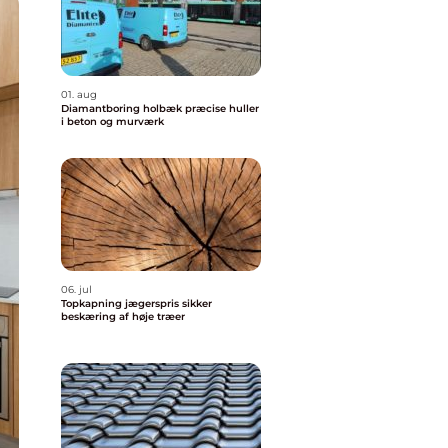
01. aug
Diamantboring holbæk præcise huller
i beton og murværk
06. jul
Topkapning jægerspris sikker
beskæring af høje træer