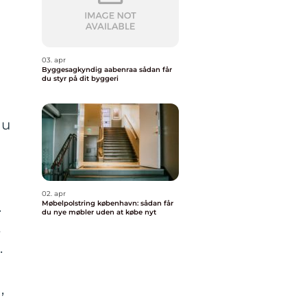
g
03. apr
Byggesagkyndig aabenraa sådan får
du styr på dit byggeri
du
02. apr
.
Møbelpolstring københavn: sådan får
du nye møbler uden at købe nyt
t
.
,