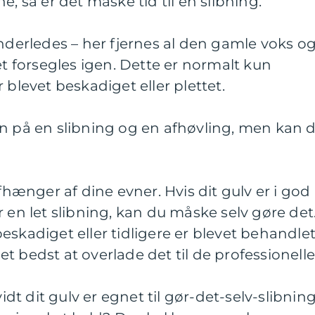
e, så er det måske tid til en slibning.
anderledes – her fjernes al den gamle voks o
et forsegles igen. Dette er normalt kun
 blevet beskadiget eller plettet.
en på en slibning og en afhøvling, men kan 
afhænger af dine evner. Hvis dit gulv er i god
 en let slibning, kan du måske selv gøre det
eskadiget eller tidligere er blevet behandle
t bedst at overlade det til de professionelle
vidt dit gulv er egnet til gør-det-selv-slibning