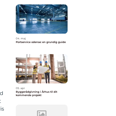
04. maj
Portservice odense: en grundig guide
05. apr
id
Byggerådgivning i Århus til dit
kommende projekt
t
is