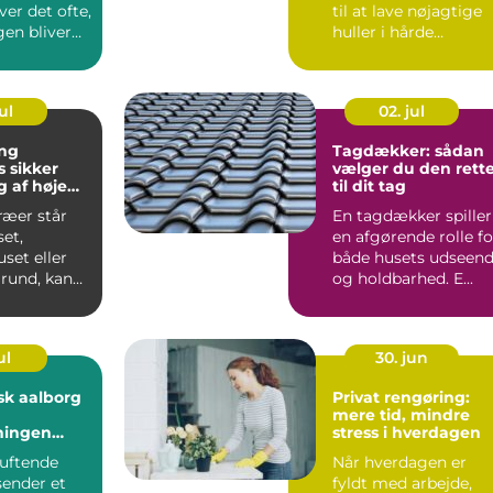
er det ofte,
til at lave nøjagtige
gen bliver
huller i hårde
il de del...
materialer som
beton, ...
ul
02. jul
ng
Tagdækker: sådan
er
vælger du den rett
 af høje
til dit tag
ræer står
En tagdækker spiller
et,
en afgørende rolle fo
et eller
både husets udseen
rund, kan
og holdbarhed. E...
åde
blemer ...
ul
30. jun
sk aalborg
Privat rengøring:
mere tid, mindre
ningen
stress i hverdagen
elholdte
duftende
Når hverdagen er
ender et
fyldt med arbejde,