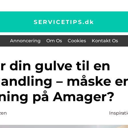
SERVICETIPS.
dk
Annoncering
Om Os
Cookies
Kontakt Os
handling – måske e
bning på Amager?
zen
Inspirat