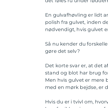
det føles ru under føddern
En gulvafhøvling er lidt 
polish fra gulvet, inden d
nødvendigt, hvis gulvet er
Så nu kender du forskell
gøre det selv?
Det korte svar er, at det 
stand og blot har brug for
Men hvis gulvet er mere b
med en mørk bejdse, er de
Hvis du er i tvivl om, hvor