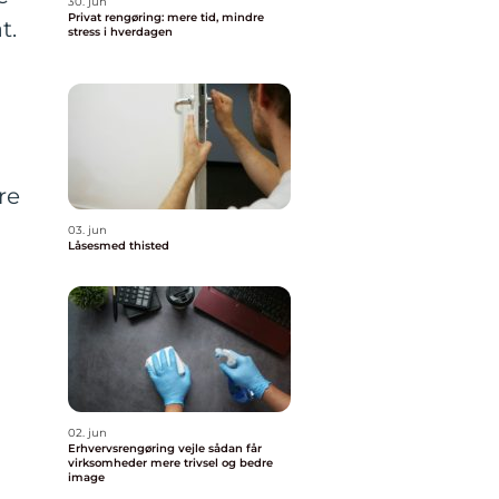
30. jun
Privat rengøring: mere tid, mindre
t.
stress i hverdagen
e
re
03. jun
Låsesmed thisted
02. jun
Erhvervsrengøring vejle sådan får
virksomheder mere trivsel og bedre
image