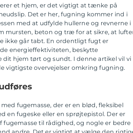
erer et hjem, er det vigtigt at tænke på
eudslip. Det er her, fugning kommer ind i
essen med at udfylde hullerne og revnerne i
mursten, beton og træ for at sikre, at luft
 ikke går tabt. En ordentligt fugt er
de energieffektiviteten, beskytte
it hjem tørt og sundt. I denne artikel vil vi
e vigtigste overvejelser omkring fugning.
udføres
med fugemasse, der er en blød, fleksibel
d en fugeske eller en sprøjtepistol. Der er
f fugemasse til rådighed, og nogle er bedre
 end andre. Det er vigtigt at vælge den rigtig