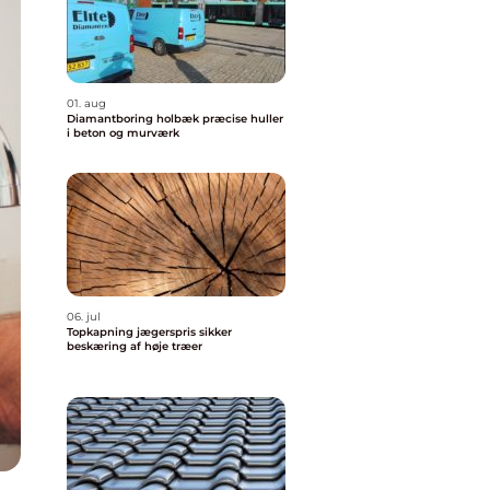
01. aug
Diamantboring holbæk præcise huller
i beton og murværk
06. jul
Topkapning jægerspris sikker
beskæring af høje træer