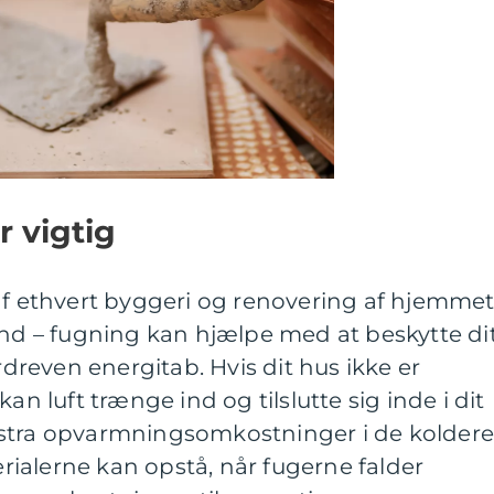
r vigtig
af ethvert byggeri og renovering af hjemmet
und – fugning kan hjælpe med at beskytte di
reven energitab. Hvis dit hus ikke er
an luft trænge ind og tilslutte sig inde i dit
l ekstra opvarmningsomkostninger i de kolder
ialerne kan opstå, når fugerne falder