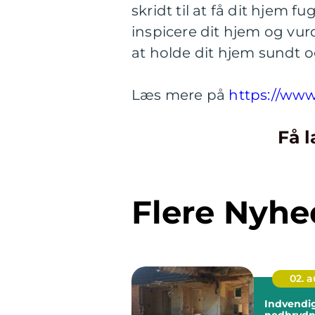
skridt til at få dit hjem f
inspicere dit hjem og vur
at holde dit hjem sundt o
Læs mere på
https://ww
Få l
Flere Nyhe
02. 
Indvendi