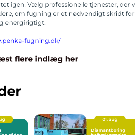
ugtet igen. Vælg professionelle tjenester, der v
dere, om fugning er et nødvendigt skridt for
g energirigtigt.
w.penka-fugning.dk/
æst flere indlæg her
der
aug
01. aug
g
Diamantboring