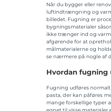
Når du bygger eller renov
luftindtrængning og varm
billedet. Fugning er proc
bygningsmaterialer såsom 
ikke trænger ind og varme
afgørende for at oprethol
målmaterialerne og holde d
se nærmere på nogle af d
Hvordan fugning 
Fugning udføres normalt 
pasta, der kan påføres me
mange forskellige typer a
egnet til visse materialer