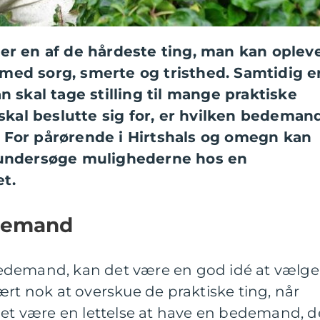
er en af de hårdeste ting, man kan opleve
dt med sorg, smerte og tristhed. Samtidig e
n skal tage stilling til mange praktiske
 skal beslutte sig for, er hvilken bedeman
 For pårørende i Hirtshals og omegn kan
 undersøge mulighederne hos en
t.
edemand
edemand, kan det være en god idé at vælge
ært nok at overskue de praktiske ting, når
det være en lettelse at have en bedemand, d