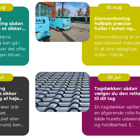
aug
01. aug
g
Diamantboring
sådan
holbæk præcise
 et sikkert
huller i beton og
unkt for
murværk
tørre
Diamantboring er e
ng
 kan gå i
specialiseret metode
er det ofte,
til at lave nøjagtige
gen bliver
huller i hårde
il de del...
materialer som
beton, ...
ul
02. jul
ng
Tagdækker: sådan
er
vælger du den rett
 af høje
til dit tag
ræer står
En tagdækker spiller
et,
en afgørende rolle fo
et eller
både husets udseen
rund, kan
og holdbarhed. E...
åde
blemer ...