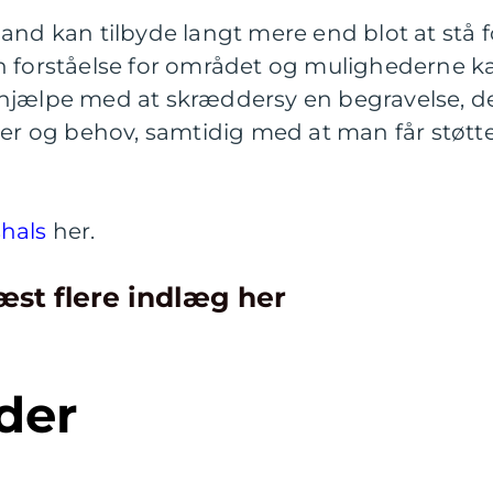
and kan tilbyde langt mere end blot at stå f
n forståelse for området og mulighederne k
hjælpe med at skræddersy en begravelse, d
ker og behov, samtidig med at man får støtt
hals
her.
æst flere indlæg her
der