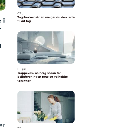
02. jul
Tagdækker: sådan vælger du den rette
 i
til dit tag
r
d
01. jul
Trappevask aalborg sådan får
boligforeningen rene og velholdte
opgange
er