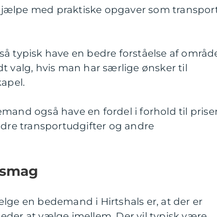
jælpe med praktiske opgaver som transpor
å typisk have en bedre forståelse af område
t valg, hvis man har særlige ønsker til
kapel.
mand også have en fordel i forhold til prise
ndre transportudgifter og andre
 smag
lge en bedemand i Hirtshals er, at der er
der at vælge imellem. Der vil typisk være