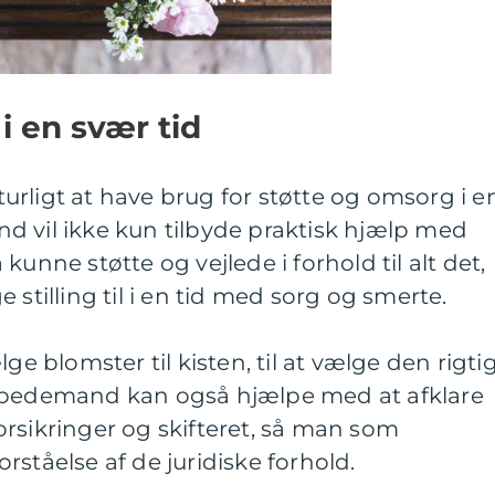
i en svær tid
rligt at have brug for støtte og omsorg i e
d vil ikke kun tilbyde praktisk hjælp med
kunne støtte og vejlede i forhold til alt det,
 stilling til i en tid med sorg og smerte.
ge blomster til kisten, til at vælge den rigti
n bedemand kan også hjælpe med at afklare
rsikringer og skifteret, så man som
rståelse af de juridiske forhold.