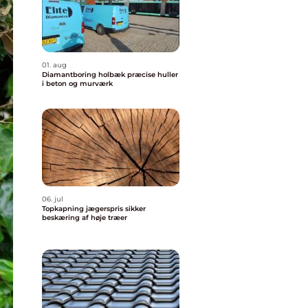
01. aug
Diamantboring holbæk præcise huller
i beton og murværk
06. jul
Topkapning jægerspris sikker
beskæring af høje træer