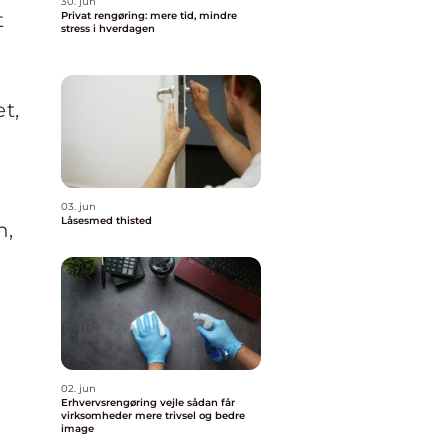
30. jun
t
Privat rengøring: mere tid, mindre
stress i hverdagen
t,
03. jun
Låsesmed thisted
n,
02. jun
Erhvervsrengøring vejle sådan får
virksomheder mere trivsel og bedre
image