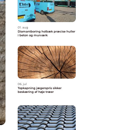
01. aug
Diamantboring holbæk præcise huller
i beton og murværk
06. jul
Topkapning jægerspris sikker
beskæring af høje træer