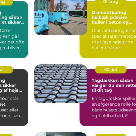
aug
01. aug
g
Diamantboring
sådan
holbæk præcise
 et sikkert
huller i beton og
unkt for
murværk
tørre
Diamantboring er e
ng
 kan gå i
specialiseret metode
er det ofte,
til at lave nøjagtige
gen bliver
huller i hårde
il de del...
materialer som
beton, ...
ul
02. jul
ng
Tagdækker: sådan
er
vælger du den rett
 af høje
til dit tag
ræer står
En tagdækker spiller
et,
en afgørende rolle fo
et eller
både husets udseen
rund, kan
og holdbarhed. E...
åde
blemer ...