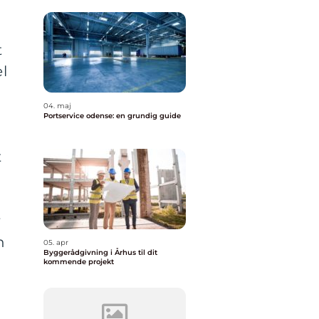
t
l
04. maj
Portservice odense: en grundig guide
t
r
n
05. apr
Byggerådgivning i Århus til dit
kommende projekt