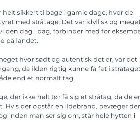
 helt sikkert tilbage i gamle dage, hvor de
yret med stråtage. Det var idyllisk og mege
vi den dag i dag, forbinder med for eksempe
e på landet.
eget hvor sødt og autentisk det er, var det
ang, da ilden rigtig kunne få fat i stråtage
åde end et normalt tag.
 der ikke helt tør få sig et stråtag, da de e
t. Hvis der opstår en ildebrand, bevæger de
rå, og inden man ser sig om, står hele hytten i