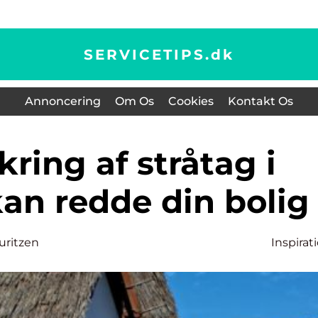
SERVICETIPS.
dk
Annoncering
Om Os
Cookies
Kontakt Os
an redde din bolig
uritzen
Inspirat