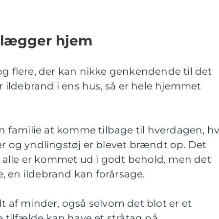
delægger hjem
og flere, der kan nikke genkendende til det
er ildebrand i ens hus, så er hele hjemmet
en familie at komme tilbage til hverdagen, hv
er og yndlingstøj er blevet brændt op. Det
 at alle er kommet ud i godt behold, men det
, en ildebrand kan forårsage.
dt af minder, også selvom det blot er et
ilfælde kan have et stråtag på.