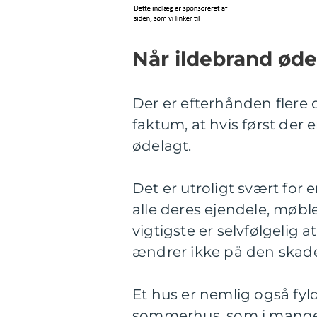
Når ildebrand ø
Der er efterhånden flere 
faktum, at hvis først der 
ødelagt.
Det er utroligt svært for 
alle deres ejendele, møbl
vigtigste er selvfølgelig
ændrer ikke på den skade
Et hus er nemlig også fyl
sommerhus, som i mange t