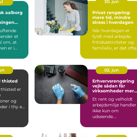
ul
30. jun
sk aalborg
Privat rengøring:
mere tid, mindre
ningen
stress i hverdagen
elholdte
duftende
Når hverdagen er
ender et
fyldt med arbejde,
al om, at
fritidsaktiviteter og
n er i
familieliv, er det ofte
 at beboerne
rengø...
jun
02. jun
 thisted
Erhvervsrengøring
vejle sådan får
thisted er
virksomheder mere
e
trivsel og bedre
Et rent og velholdt
image
soner og
arbejdsmiljø handler
der i thy en
ikke kun om
 hverdagen,
udseende.
Rengøringen påvirke
både medarbejder...