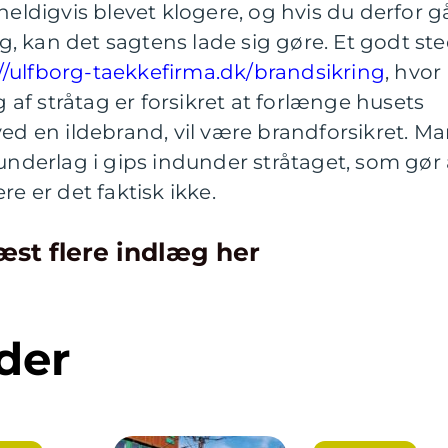
digvis blevet klogere, og hvis du derfor g
, kan det sagtens lade sig gøre. Et godt st
//ulfborg-taekkefirma.dk/brandsikring
, hvor
f stråtag er forsikret at forlænge husets
ved en ildebrand, vil være brandforsikret. M
erlag i gips indunder stråtaget, som gør 
re er det faktisk ikke.
æst flere indlæg her
der