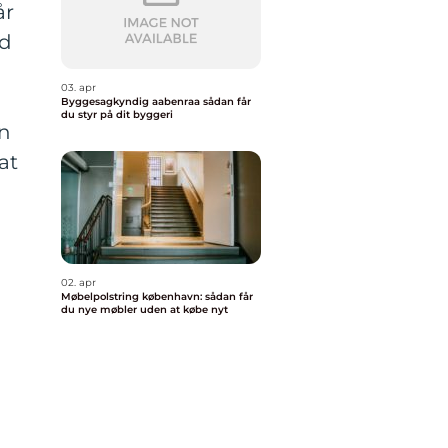
år
ed
03. apr
Byggesagkyndig aabenraa sådan får
du styr på dit byggeri
an
at
02. apr
Møbelpolstring københavn: sådan får
du nye møbler uden at købe nyt