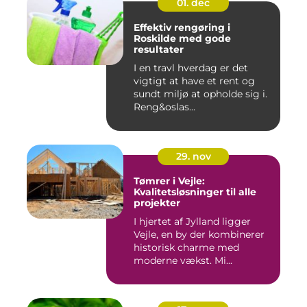
01. dec
Effektiv rengøring i
Roskilde med gode
resultater
I en travl hverdag er det
vigtigt at have et rent og
sundt miljø at opholde sig i.
Reng&oslas...
29. nov
Tømrer i Vejle:
Kvalitetsløsninger til alle
projekter
I hjertet af Jylland ligger
Vejle, en by der kombinerer
historisk charme med
moderne vækst. Mi...