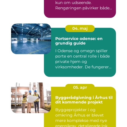
kun om udseende.
Rengøringen påvirker både
medarbejder...
04. maj
Portservice odense: en
grundig guide
I Odense og omegn spiller
porte en central rolle i både
private hjem og
virksomheder. De fungerer
so...
05. apr
Byggerådgivning i Århus til
dit kommende projekt
Byggeprojekter i og
omkring Århus er blevet
mere komplekse med nye
energikrav, detaljerede lok...