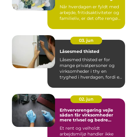
Når hverdagen er fyldt med
arbejde, fritidsaktiviteter og
familieliv, er det ofte rengø...
03. jun
Låsesmed thisted
Låsesmed thisted er for
mange privatpersoner og
virksomheder i thy en
tryghed i hverdagen, fordi en
...
02. jun
Erhvervsrengøring vejle
sådan får virksomheder
mere trivsel og bedre
image
Et rent og velholdt
arbejdsmiljø handler ikke