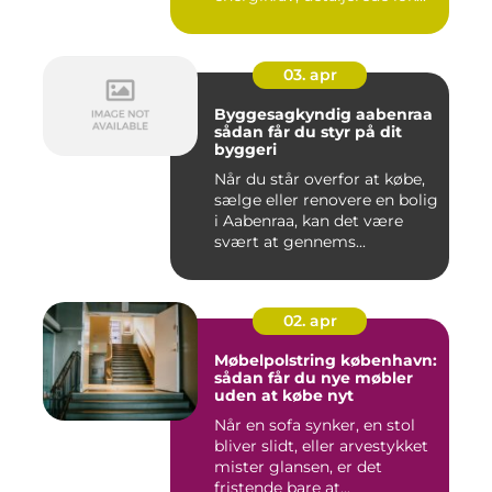
03. apr
Byggesagkyndig aabenraa
sådan får du styr på dit
byggeri
Når du står overfor at købe,
sælge eller renovere en bolig
i Aabenraa, kan det være
svært at gennems...
02. apr
Møbelpolstring københavn:
sådan får du nye møbler
uden at købe nyt
Når en sofa synker, en stol
bliver slidt, eller arvestykket
mister glansen, er det
fristende bare at...