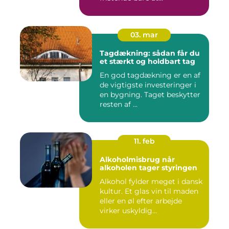
03. mar
Tagdækning: sådan får du
et stærkt og holdbart tag
En god tagdækning er en af
de vigtigste investeringer i
en bygning. Taget beskytter
resten af ...
11. feb
Alkoholmisbrug når
alkoholen tager styringen
Alkohol fylder meget i dansk
kultur. Et glas vin til maden
eller en øl efter arbejde
virker uskyldig...