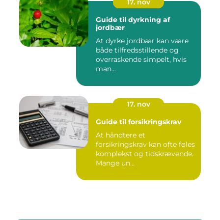
17. nov
Guide til dyrkning af
jordbær
At dyrke jordbær kan være
både tilfredsstillende og
overraskende simpelt, hvis
man...
17. nov
Guide til forsikringskrav
At håndtere et
forsikringskrav kan ofte føles
komplekst og tidskrævende.
Mange un...