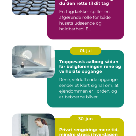
du den rette til dit tag
En tagdækker spiller en
afgørende rolle for både
husets udseende og
holdbarhed. E...
01. jul
Trappevask aalborg sådan
får boligforeningen rene og
velholdte opgange
Rene, velduftende opgange
sender et klart signal om, at
ejendommen er i orden, og
at beboerne bliver...
30. jun
Privat rengøring: mere tid,
mindre stress i hverdagen