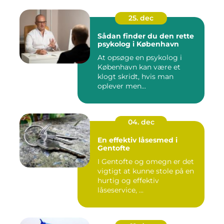
25. dec
Sådan finder du den rette
psykolog i København
At opsøge en psykolog i
København kan være et
klogt skridt, hvis man
oplever men...
04. dec
En effektiv låsesmed i
Gentofte
I Gentofte og omegn er det
vigtigt at kunne stole på en
hurtig og effektiv
låseservice, ...