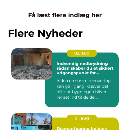
Få læst flere indlæg her
Flere Nyheder
02. aug
Indvendig nedbrydning
sådan skaber du et sikkert
udgangspunkt for
renovering
Inden en større renovering
kan gå i gang, kræver det
ofte, at bygningen bliver
renset ind til de del...
01. aug
Diamantboring holbæk