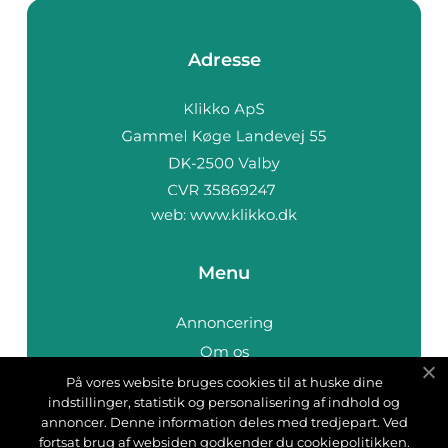
Adresse
web:
www.klikko.dk
Menu
Annoncering
Om os
Cookies
På vores website bruges cookies til at huske dine
indstillinger, statistik og personalisering af indhold og
Kontakt os
annoncer. Denne information deles med tredjepart. Ved
Sitemap
fortsat brug af websiden godkender du cookiepolitikken.