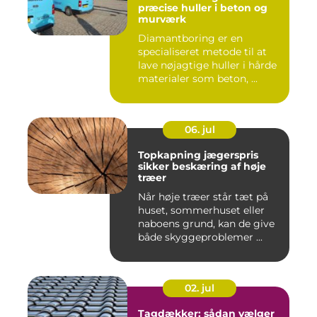
præcise huller i beton og
murværk
Diamantboring er en
specialiseret metode til at
lave nøjagtige huller i hårde
materialer som beton, ...
06. jul
Topkapning jægerspris
sikker beskæring af høje
træer
Når høje træer står tæt på
huset, sommerhuset eller
naboens grund, kan de give
både skyggeproblemer ...
02. jul
Tagdækker: sådan vælger