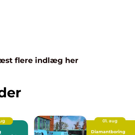
æst flere indlæg her
der
aug
01. aug
g
Diamantboring