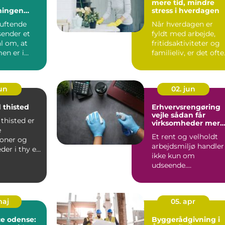
mere tid, mindre
ningen
stress i hverdagen
elholdte
duftende
Når hverdagen er
ender et
fyldt med arbejde,
al om, at
fritidsaktiviteter og
n er i
familieliv, er det ofte
 at beboerne
rengø...
jun
02. jun
 thisted
Erhvervsrengøring
vejle sådan får
thisted er
virksomheder mere
e
trivsel og bedre
Et rent og velholdt
image
soner og
arbejdsmiljø handler
der i thy en
ikke kun om
 hverdagen,
udseende.
Rengøringen påvirke
både medarbejder...
maj
05. apr
ce odense:
Byggerådgivning i