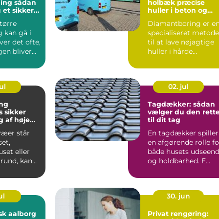
sådan
holbæk præcise
 et sikkert
huller i beton og
unkt for
murværk
tørre
Diamantboring er e
ng
 kan gå i
specialiseret metode
er det ofte,
til at lave nøjagtige
gen bliver
huller i hårde
il de del...
materialer som
beton, ...
ul
02. jul
ng
Tagdækker: sådan
er
vælger du den rett
 af høje
til dit tag
ræer står
En tagdækker spiller
et,
en afgørende rolle fo
et eller
både husets udseen
rund, kan
og holdbarhed. E...
åde
blemer ...
ul
30. jun
sk aalborg
Privat rengøring: