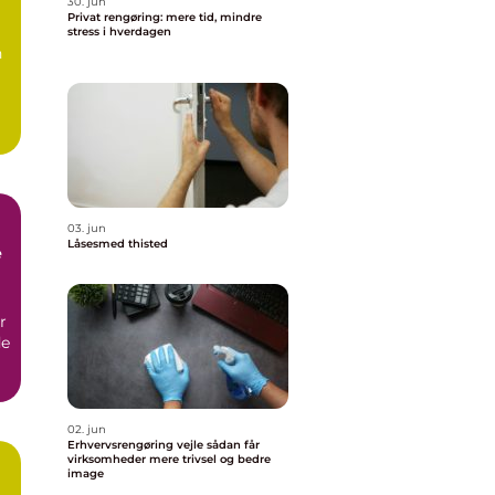
30. jun
Privat rengøring: mere tid, mindre
stress i hverdagen
n
03. jun
Låsesmed thisted
e
r
de
02. jun
Erhvervsrengøring vejle sådan får
virksomheder mere trivsel og bedre
image