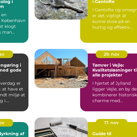
olog i
i Gentofte
vn
I Gentofte og omeg
 en
er det vigtigt at
i København
kunne stole på en
et klogt
hurtig og effektiv
is man
låseservice, ...
n...
dec
29. nov
engøring i
Tømrer i Vejle:
 med gode
Kvalitetsløsninger ti
r
alle projekter
 hverdag er
I hjertet af Jylland
t at have et
ligger Vejle, en by de
ndt miljø at
kombinerer historisk
g i.
charme med
...
moderne vækst. Mi...
nov
17. nov
dyrkning af
Guide til