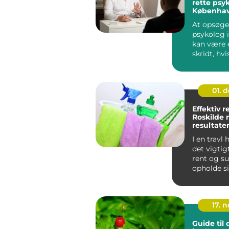
rette psyk
Københa
At opsøge
psykolog 
kan være 
skridt, hv
oplever me
01. 
Effektiv r
Roskilde
resultate
I en travl
det vigtig
rent og su
opholde si
Reng&oslas
17. 
Guide til 