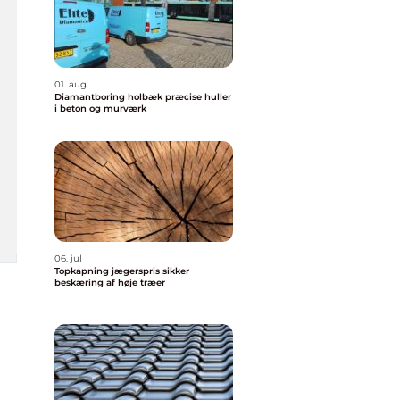
01. aug
Diamantboring holbæk præcise huller
i beton og murværk
06. jul
Topkapning jægerspris sikker
beskæring af høje træer