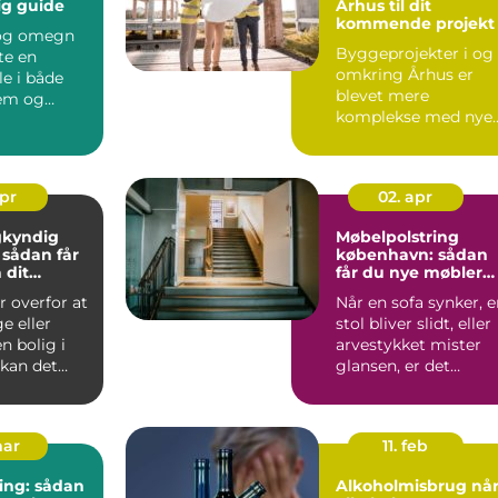
ig guide
Århus til dit
kommende projekt
 og omegn
Byggeprojekter i og
rte en
omkring Århus er
le i både
blevet mere
jem og
komplekse med nye
der. De
energikrav,
...
detaljerede lok...
apr
02. apr
kyndig
Møbelpolstring
r
københavn: sådan
 dit
får du nye møbler
uden at købe nyt
r overfor at
Når en sofa synker, 
e eller
stol bliver slidt, eller
n bolig i
arvestykket mister
 kan det
glansen, er det
t at
fristende bare at...
.
mar
11. feb
ng: sådan
Alkoholmisbrug når