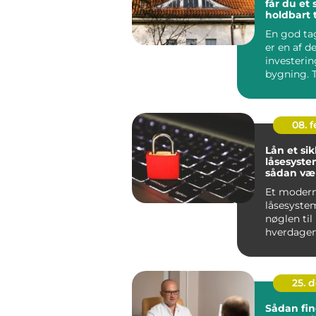
får du et
holdbart 
En god t
er en af d
investerin
bygning. 
beskytter r
08. 
Lån et sik
låsesyste
sådan væ
rigtigt
Et moder
låsesystem
nøglen til
hverdagen
om du bor i
rækkehu...
25. 
Sådan fi