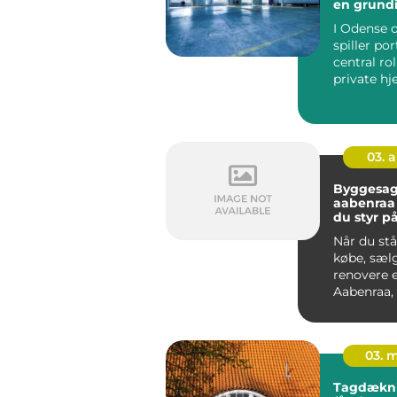
en grund
I Odense
spiller po
central rol
private h
virksomhe
fungerer so
03. 
Byggesag
aabenraa sådan få
du styr på
byggeri
Når du stå
købe, sælg
renovere e
Aabenraa,
være svær
gennems..
03. 
Tagdækni