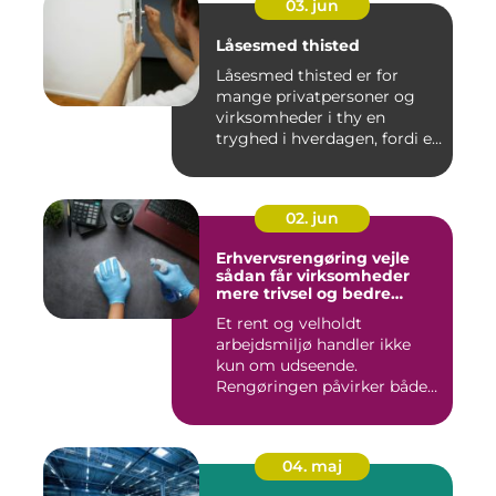
03. jun
Låsesmed thisted
Låsesmed thisted er for
mange privatpersoner og
virksomheder i thy en
tryghed i hverdagen, fordi en
...
02. jun
Erhvervsrengøring vejle
sådan får virksomheder
mere trivsel og bedre
image
Et rent og velholdt
arbejdsmiljø handler ikke
kun om udseende.
Rengøringen påvirker både
medarbejder...
04. maj