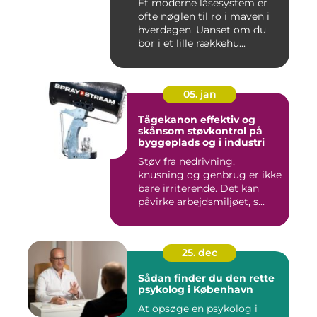
Et moderne låsesystem er
ofte nøglen til ro i maven i
hverdagen. Uanset om du
bor i et lille rækkehu...
05. jan
Tågekanon effektiv og
skånsom støvkontrol på
byggeplads og i industri
Støv fra nedrivning,
knusning og genbrug er ikke
bare irriterende. Det kan
påvirke arbejdsmiljøet, s...
25. dec
Sådan finder du den rette
psykolog i København
At opsøge en psykolog i