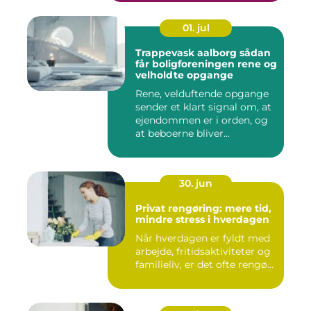
01. jul
Trappevask aalborg sådan
får boligforeningen rene og
velholdte opgange
Rene, velduftende opgange
sender et klart signal om, at
ejendommen er i orden, og
at beboerne bliver...
30. jun
Privat rengøring: mere tid,
mindre stress i hverdagen
Når hverdagen er fyldt med
arbejde, fritidsaktiviteter og
familieliv, er det ofte rengø...