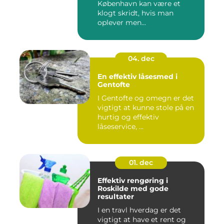
København kan være et
klogt skridt, hvis man
oplever men...
04. dec
En effektiv låsesmed i
Gentofte
I Gentofte og omegn er det
vigtigt at kunne stole på en
hurtig og effektiv
låseservice, ...
01. dec
Effektiv rengøring i
Roskilde med gode
resultater
I en travl hverdag er det
vigtigt at have et rent og