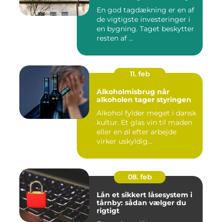
En god tagdækning er en af
de vigtigste investeringer i
en bygning. Taget beskytter
resten af ...
11. feb
Alkoholmisbrug når
alkoholen tager styringen
Alkohol fylder meget i dansk
kultur. Et glas vin til maden
eller en øl efter arbejde
virker uskyldig...
08. feb
Lån et sikkert låsesystem i
tårnby: sådan vælger du
rigtigt