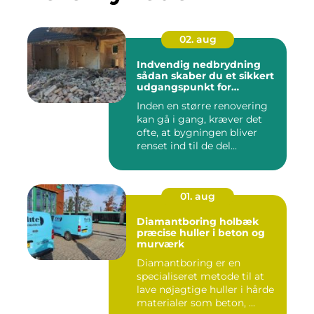
02. aug
Indvendig nedbrydning
sådan skaber du et sikkert
udgangspunkt for
renovering
Inden en større renovering
kan gå i gang, kræver det
ofte, at bygningen bliver
renset ind til de del...
01. aug
Diamantboring holbæk
præcise huller i beton og
murværk
Diamantboring er en
specialiseret metode til at
lave nøjagtige huller i hårde
materialer som beton, ...