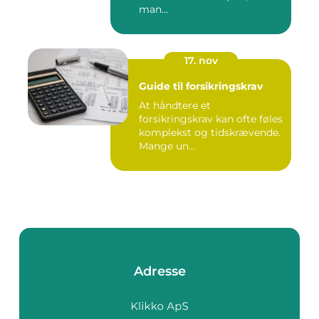
man...
17. nov
Guide til forsikringskrav
At håndtere et
forsikringskrav kan ofte føles
komplekst og tidskrævende.
Mange un...
Adresse