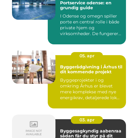
Portservice odense: en
grundig guide
I Odense og omegn spiller
porte en central rolle i både
private hjem og
virksomheder. De fungerer
so...
05. apr
Byggerådgivning i Århus til
dit kommende projekt
Byggeprojekter i og
omkring Århus er blevet
mere komplekse med nye
energikrav, detaljerede lok...
03. apr
Byggesagkyndig aabenraa
sådan får du styr på dit