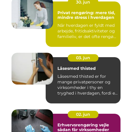
30. jun
Privat rengøring: mere tid,
mindre stress i hverdagen
Når hverdagen er fyldt med
arbejde, fritidsaktiviteter og
familieliv, er det ofte rengø...
03. jun
Låsesmed thisted
Låsesmed thisted er for
mange privatpersoner og
virksomheder i thy en
tryghed i hverdagen, fordi en
...
02. jun
Erhvervsrengøring vejle
sådan får virksomheder