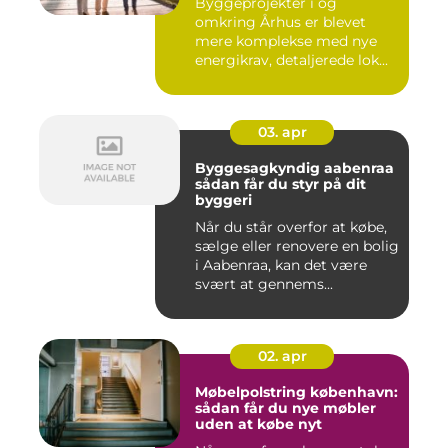
Byggeprojekter i og
omkring Århus er blevet
mere komplekse med nye
energikrav, detaljerede lok...
03. apr
Byggesagkyndig aabenraa
sådan får du styr på dit
byggeri
Når du står overfor at købe,
sælge eller renovere en bolig
i Aabenraa, kan det være
svært at gennems...
02. apr
Møbelpolstring københavn:
sådan får du nye møbler
uden at købe nyt