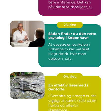
bare irriterende. Det kan
påvirke arbejdsmiljøet, s...
25. dec
Sådan finder du den rette
psykolog i København
At opsøge en psykolog i
København kan være et
klogt skridt, hvis man
oplever men...
04. dec
En effektiv låsesmed i
Gentofte
I Gentofte og omegn er det
vigtigt at kunne stole på en
hurtig og effektiv
låseservice, ...