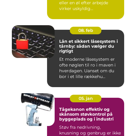
eller en øl efter arbejde
virker uskyldig...
08. feb
Lån et sikkert låsesystem i
tårnby: sådan vælger du
rigtigt
Et moderne låsesystem er
ofte nøglen til ro i maven i
hverdagen. Uanset om du
bor i et lille rækkehu...
05. jan
Tågekanon effektiv og
skånsom støvkontrol på
byggeplads og i industri
Støv fra nedrivning,
knusning og genbrug er ikke