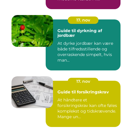
17. nov
Guide til dyrkning af
jordbær
At dyrke jordbær kan være
både tilfredsstillende og
overraskende simpelt, hvis
man...
17. nov
Guide til forsikringskrav
At håndtere et
forsikringskrav kan ofte føles
komplekst og tidskrævende.
Mange un...