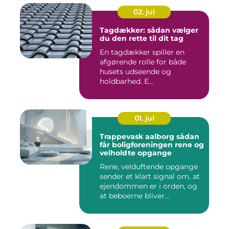
02. jul
Tagdækker: sådan vælger
du den rette til dit tag
En tagdækker spiller en
afgørende rolle for både
husets udseende og
holdbarhed. E...
01. jul
Trappevask aalborg sådan
får boligforeningen rene og
velholdte opgange
Rene, velduftende opgange
sender et klart signal om, at
ejendommen er i orden, og
at beboerne bliver...