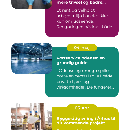
mere trivsel og bedre
image
Et rent og velholdt
arbejdsmiljø handler ikke
kun om udseende.
Rengøringen påvirker både
medarbejder...
04. maj
Portservice odense: en
grundig guide
I Odense og omegn spiller
porte en central rolle i både
private hjem og
virksomheder. De fungerer
so...
05. apr
Byggerådgivning i Århus til
dit kommende projekt