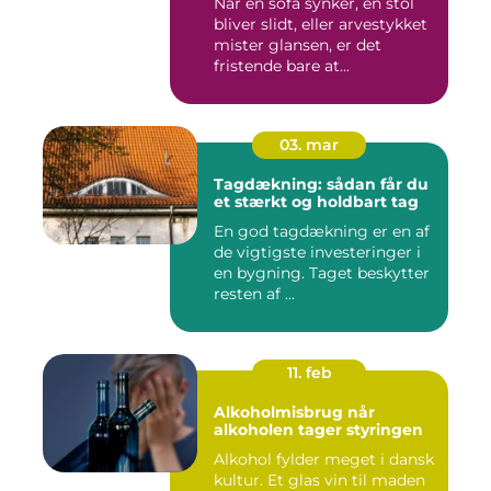
Når en sofa synker, en stol
bliver slidt, eller arvestykket
mister glansen, er det
fristende bare at...
03. mar
Tagdækning: sådan får du
et stærkt og holdbart tag
En god tagdækning er en af
de vigtigste investeringer i
en bygning. Taget beskytter
resten af ...
11. feb
Alkoholmisbrug når
alkoholen tager styringen
Alkohol fylder meget i dansk
kultur. Et glas vin til maden