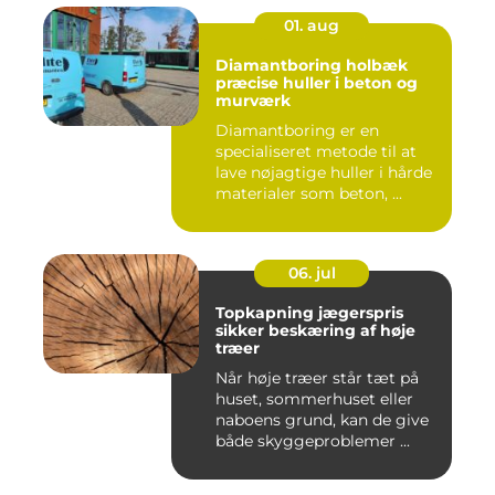
01. aug
Diamantboring holbæk
præcise huller i beton og
murværk
Diamantboring er en
specialiseret metode til at
lave nøjagtige huller i hårde
materialer som beton, ...
06. jul
Topkapning jægerspris
sikker beskæring af høje
træer
Når høje træer står tæt på
huset, sommerhuset eller
naboens grund, kan de give
både skyggeproblemer ...